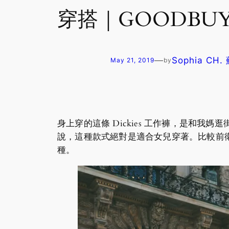
穿搭｜GOODBUY日記
—
Sophia CH
May 21, 2019
by
身上穿的這條 Dickies 工作褲，是和
說，這種款式絕對是適合女兒穿著。比較前
種。