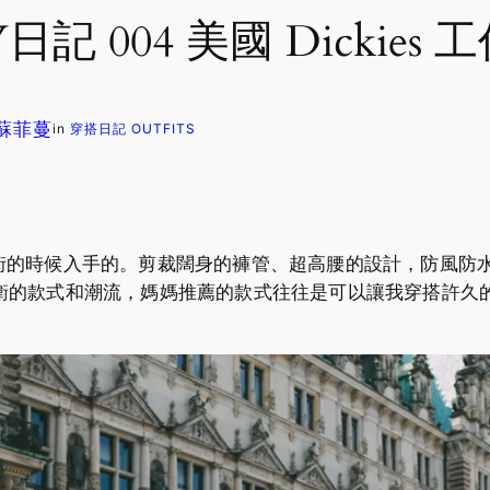
 004 美國 Dickies 
. 蘇菲蔓
in
穿搭日記 OUTFITS
我媽逛街的時候入手的。剪裁闊身的褲管、超高腰的設計，防風
衛的款式和潮流，媽媽推薦的款式往往是可以讓我穿搭許久