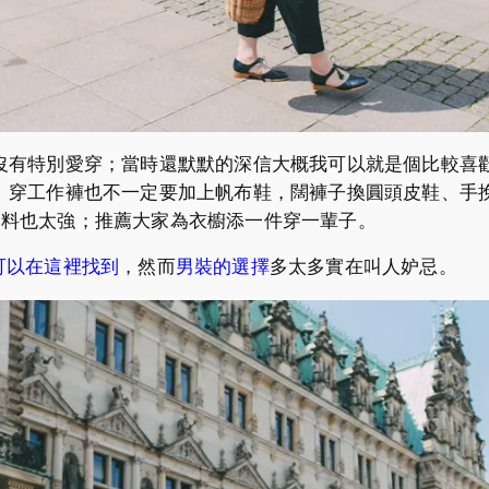
沒有特別愛穿；當時還默默的深信大概我可以就是個比較喜
。穿工作褲也不一定要加上帆布鞋，闊褲子換圓頭皮鞋、手
 的用料也太強；推薦大家為衣櫥添一件穿一輩子。
作褲可以在這裡找到
，然而
男裝的選擇
多太多實在叫人妒忌。