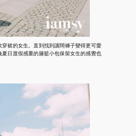
歡穿裙的女生。直到找到讓闊褲子變得更可愛
挽夏日渡假感重的籐籃小包保留女生的感覺也