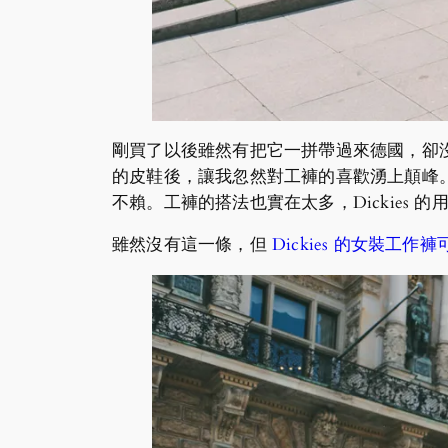
剛買了以後雖然有把它一拼帶過來德國，卻
的皮鞋後，讓我忽然對工褲的喜歡湧上顛峰
不賴。工褲的搭法也實在太多，Dickies
雖然沒有這一條，但
Dickies 的女裝工