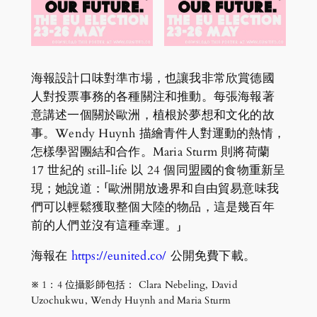
海報設計口味對準市場，也讓我非常欣賞德國
人對投票事務的各種關注和推動。每張海報著
意講述一個關於歐洲，植根於夢想和文化的故
事。Wendy Huynh 描繪青件人對運動的熱情，
怎樣學習團結和合作。Maria Sturm 則將荷蘭
17 世紀的 still-life 以 24 個同盟國的食物重新呈
現；她說道：「歐洲開放邊界和自由貿易意味我
們可以輕鬆獲取整個大陸的物品，這是幾百年
前的人們並沒有這種幸運。」
海報在
https://eunited.co/
公開免費下載。
※ 1：4 位攝影師包括： Clara Nebeling, David
Uzochukwu, Wendy Huynh and Maria Sturm