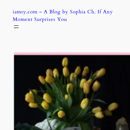
Skip
iamsy.com – A Blog by Sophia Ch. If Any
to
Moment Surprises You
content