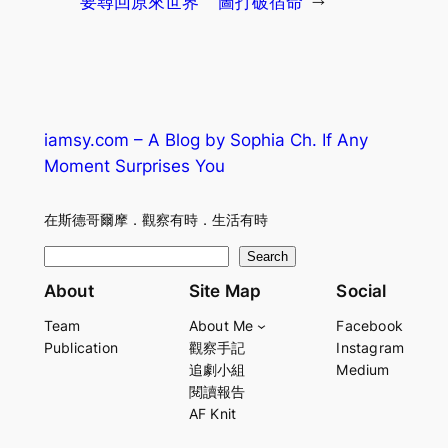
要尋回原來世界
圖打破宿命
→
iamsy.com – A Blog by Sophia Ch. If Any
Moment Surprises You
在斯德哥爾摩．觀察有時．生活有時
S
Search
e
About
Site Map
Social
a
Team
About Me
Facebook
r
Publication
觀察手記
Instagram
c
追劇小組
Medium
h
閱讀報告
AF Knit