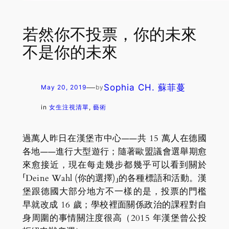
若然你不投票，你的未來
不是你的未來
—
Sophia CH. 蘇菲蔓
May 20, 2019
by
in
女生注視清單
, 
藝術
過萬人昨日在漢堡市中心——共 15 萬人在德國
各地——進行大型遊行；隨著歐盟議會選舉期愈
來愈接近，現在每走幾步都幾乎可以看到關於
「Deine Wahl (你的選擇)」的各種標語和活動。漢
堡跟德國大部分地方不一樣的是，投票的門檻
早就改成 16 歲；學校裡面關係政治的課程對自
身周圍的事情關注度很高（2015 年漢堡曾公投