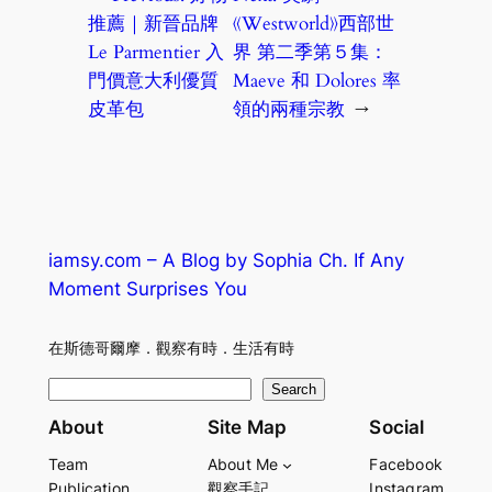
推薦｜新晉品牌
《Westworld》西部世
Le Parmentier 入
界 第二季第５集：
門價意大利優質
Maeve 和 Dolores 率
皮革包
領的兩種宗教
→
iamsy.com – A Blog by Sophia Ch. If Any
Moment Surprises You
在斯德哥爾摩．觀察有時．生活有時
S
Search
e
About
Site Map
Social
a
Team
About Me
Facebook
r
Publication
觀察手記
Instagram