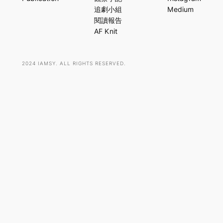
c
追劇小組
Medium
h
閱讀報告
AF Knit
2024 IAMSY. ALL RIGHTS RESERVED.