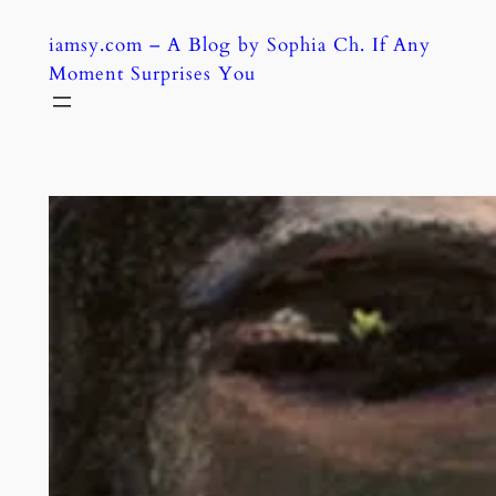
Skip
iamsy.com – A Blog by Sophia Ch. If Any
to
Moment Surprises You
content