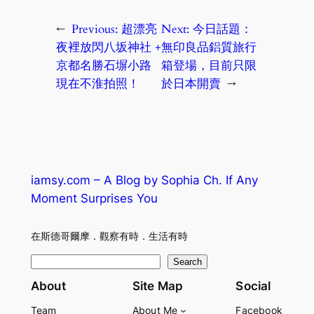
←
Previous:
超漂亮
Next:
今日話題：
夜裡放閃八坂神社 +
無印良品鋁質旅行
京都名勝石塀小路
箱登場，目前只限
現在不淮拍照！
於日本開賣
→
iamsy.com – A Blog by Sophia Ch. If Any
Moment Surprises You
在斯德哥爾摩．觀察有時．生活有時
S
Search
e
About
Site Map
Social
a
Team
About Me
Facebook