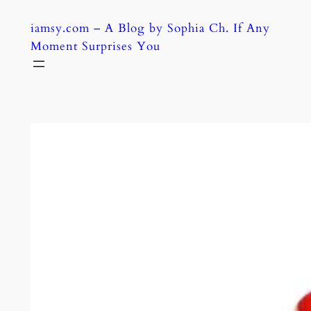
Skip
iamsy.com – A Blog by Sophia Ch. If Any
to
Moment Surprises You
content