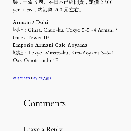
裝，一盒 6 塊。在日本已經開賣，定價 2,800
yen + tax，約港幣 200 元左右。
Armani / Dolci
地址：Ginza, Chuo-ku, Tokyo 5-5 -4 Armani /
Ginza Tower 1F
Emporio Armani Cafe Aoyama
地址：Tokyo, Minato-ku, Kita-Aoyama 3-6-1
Oak Omotesando 1F
Valentine’s Day (情人節)
Comments
Leave a Reply