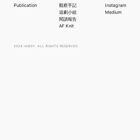
r
Publication
觀察手記
Instagram
c
追劇小組
Medium
h
閱讀報告
AF Knit
2024 IAMSY. ALL RIGHTS RESERVED.