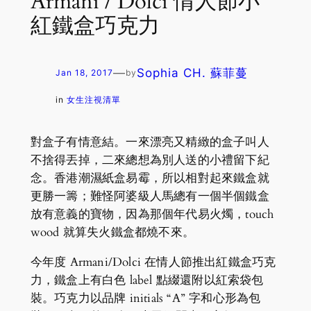
Armani / Dolci 情人節小
紅鐵盒巧克力
—
Sophia CH. 蘇菲蔓
Jan 18, 2017
by
in
女生注視清單
對盒子有情意結。一來漂亮又精緻的盒子叫人
不捨得丟掉，二來總想為別人送的小禮留下紀
念。香港潮濕紙盒易霉，所以相對起來鐵盒就
更勝一籌；難怪阿婆級人馬總有一個半個鐵盒
放有意義的寶物，因為那個年代易火燭，touch
wood 就算失火鐵盒都燒不來。
今年度 Armani/Dolci 在情人節推出紅鐵盒巧克
力，鐵盒上有白色 label 點綴還附以紅索袋包
裝。巧克力以品牌 initials “A” 字和心形為包