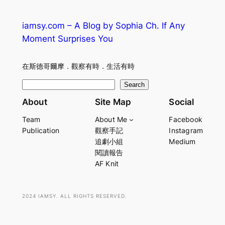
iamsy.com – A Blog by Sophia Ch. If Any
Moment Surprises You
在斯德哥爾摩．觀察有時．生活有時
S
Search
e
About
Site Map
Social
a
Team
About Me
Facebook
r
Publication
觀察手記
Instagram
c
追劇小組
Medium
h
閱讀報告
AF Knit
2024 IAMSY. ALL RIGHTS RESERVED.