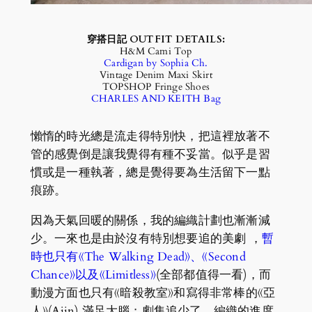
穿搭日記 OUTFIT DETAILS:
H&M Cami Top
Cardigan by Sophia Ch.
Vintage Denim Maxi Skirt
TOPSHOP Fringe Shoes
CHARLES AND KEITH Bag
懶惰的時光總是流走得特別快，把這裡放著不
管的感覺倒是讓我覺得有種不妥當。似乎是習
慣或是一種執著，總是覺得要為生活留下一點
痕跡。
因為天氣回暖的關係，我的編織計劃也漸漸減
少。一來也是由於沒有特別想要追的美劇 ，
暫
時也只有《The Walking Dead》、《Second
Chance》以及《Limitless》
(全部都值得一看)，而
動漫方面也只有《暗殺教室》和寫得非常棒的《亞
人》(Ajin) 滿足大腦；劇集追少了，編織的進度