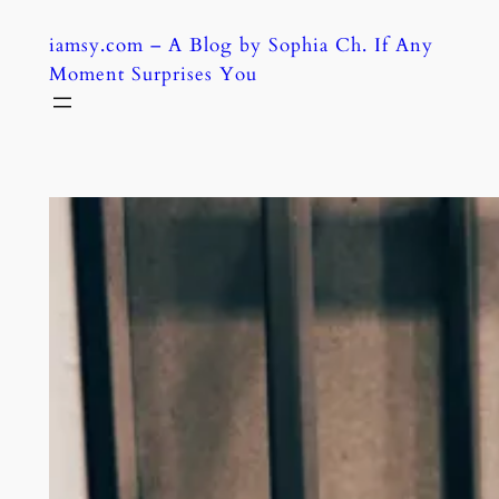
Skip
iamsy.com – A Blog by Sophia Ch. If Any
to
Moment Surprises You
content