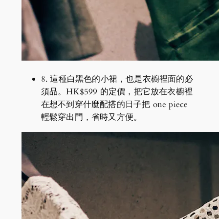
8. 這種白黑色的小裙，也是衣櫥裡面的必
須品。HK$599 的定價，把它放在衣櫥裡
在想不到穿什麼配搭的日子把 one piece
輕鬆穿出門，省時又方便。