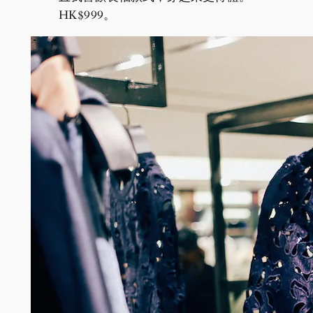
HK$999。