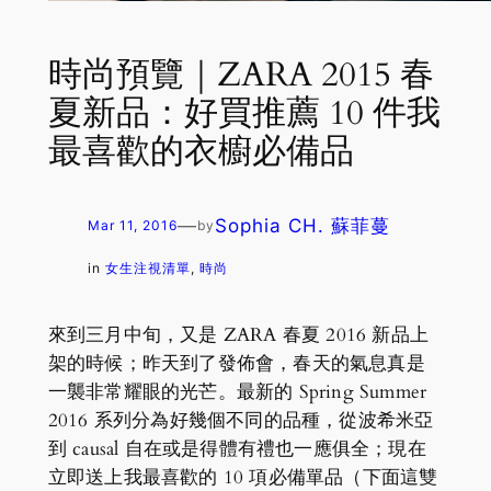
時尚預覽｜ZARA 2015 春
夏新品：好買推薦 10 件我
最喜歡的衣櫥必備品
—
Sophia CH. 蘇菲蔓
Mar 11, 2016
by
in
女生注視清單
, 
時尚
來到三月中旬，又是 ZARA 春夏 2016 新品上
架的時候；昨天到了發佈會，春天的氣息真是
一襲非常耀眼的光芒。最新的 Spring Summer
2016 系列分為好幾個不同的品種，從波希米亞
到 causal 自在或是得體有禮也一應俱全；現在
立即送上我最喜歡的 10 項必備單品（下面這雙