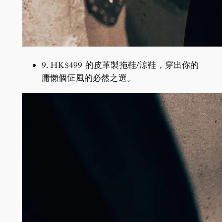
9. HK$499 的皮革製拖鞋/涼鞋，穿出你的
庸懶個怔風的必然之選。