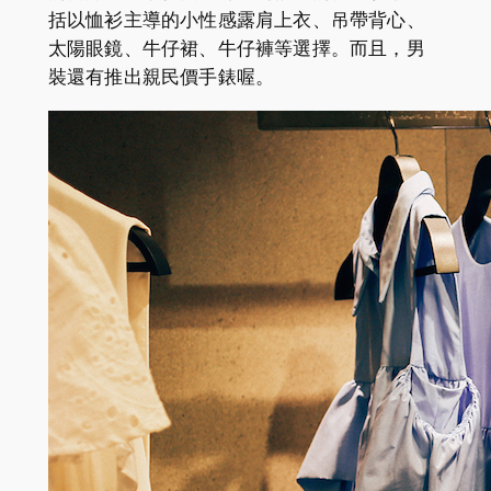
括以恤衫主導的小性感露肩上衣、吊帶背心、
太陽眼鏡、牛仔裙、牛仔褲等選擇。而且，男
裝還有推出親民價手錶喔。