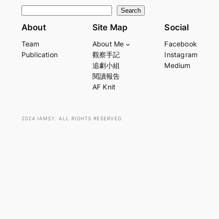
S
Search
e
About
Site Map
Social
a
Team
About Me
Facebook
r
Publication
觀察手記
Instagram
c
追劇小組
Medium
h
閱讀報告
AF Knit
2024 IAMSY. ALL RIGHTS RESERVED.