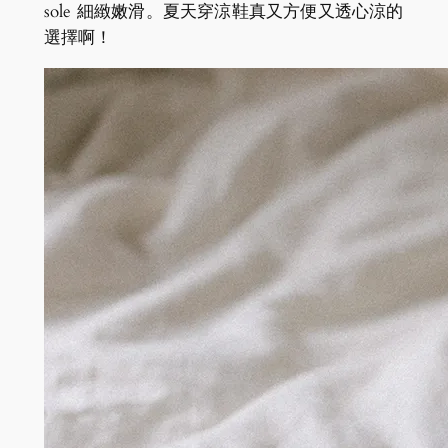
sole 細緻嫩滑。夏天穿涼鞋真又方便又透心涼的
選擇啊！