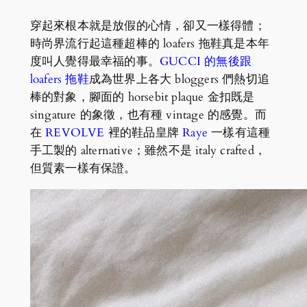
穿起來根本就是放假的心情，卻又一樣得體；
時尚界流行起這種超棒的 loafers 拖鞋真是本年
度叫人覺得最幸福的事。
GUCCI 的無後跟
loafers 拖鞋
成為世界上各大 bloggers 們熱切追
棒的對象，腳面的 horsebit plaque 金扣既是
singature 的象徵，也有種 vintage 的感覺。而
在
REVOLVE
裡的鞋品皇牌
Raye
一樣有這種
手工製的 alternative；雖然不是 italy crafted，
但質素一樣有保證。