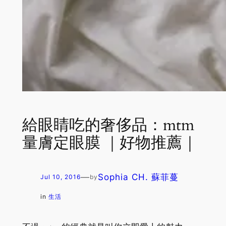
給眼睛吃的奢侈品：mtm
量膚定眼膜 ｜好物推薦｜
—
Sophia CH. 蘇菲蔓
Jul 10, 2016
by
in
生活