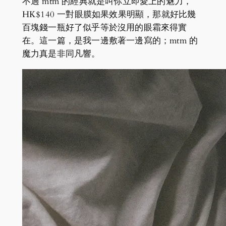
不過 mtm 的經典就是叫你立即愛上的魅力，
HK$140 一對眼膜如果效果明顯，那就好比幾
百塊錢一瓶好了似乎等於沒用的眼霜來得實
在。這一篇，是我一邊敷著一邊寫的；mtm 的
魔力真是非同凡響。