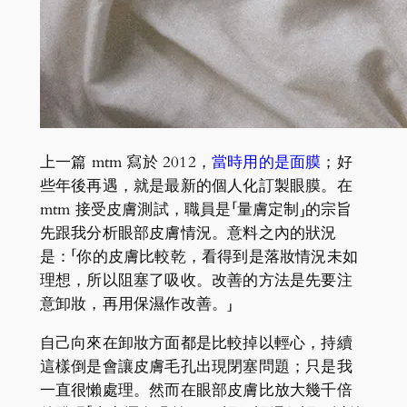
上一篇 mtm 寫於 2012，
當時用的是面膜
；好
些年後再遇，就是最新的個人化訂製眼膜。在
mtm 接受皮膚測試，職員是「量膚定制」的宗旨
先跟我分析眼部皮膚情況。意料之內的狀況
是：「你的皮膚比較乾，看得到是落妝情況未如
理想，所以阻塞了吸收。改善的方法是先要注
意卸妝，再用保濕作改善。」
自己向來在卸妝方面都是比較掉以輕心，持續
這樣倒是會讓皮膚毛孔出現閉塞問題；只是我
一直很懶處理。然而在眼部皮膚比放大幾千倍