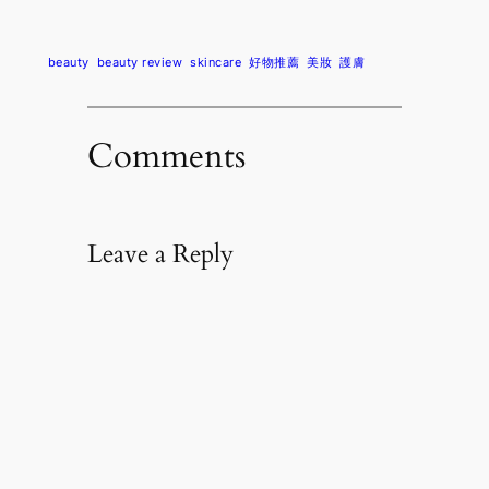
beauty
beauty review
skincare
好物推薦
美妝
護膚
Comments
Leave a Reply