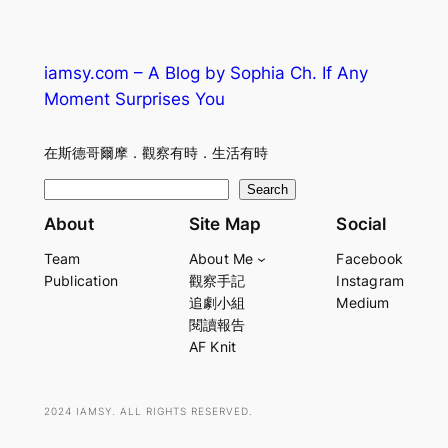
iamsy.com – A Blog by Sophia Ch. If Any
Moment Surprises You
在斯德哥爾摩．觀察有時．生活有時
S
Search
e
About
Site Map
Social
a
Team
About Me
Facebook
r
Publication
觀察手記
Instagram
c
追劇小組
Medium
h
閱讀報告
AF Knit
2024 IAMSY. ALL RIGHTS RESERVED.