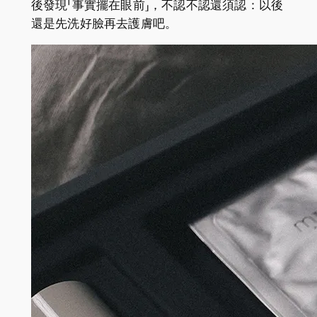
後發現「事實擺在眼前」，不認不認還須認：以後
還是先洗好臉再去護膚吧。