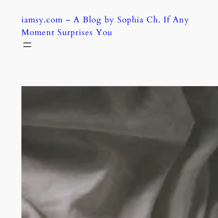
Skip
iamsy.com – A Blog by Sophia Ch. If Any
to
Moment Surprises You
content