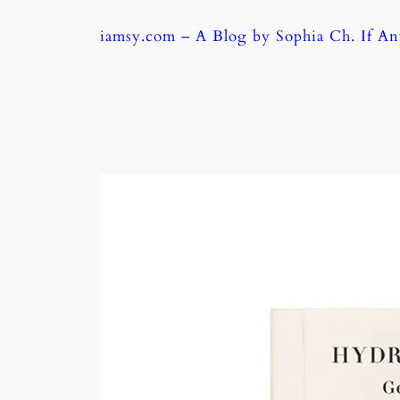
Skip
iamsy.com – A Blog by Sophia Ch. If A
to
content