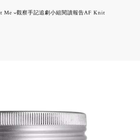
t Me
觀察手記
追劇小組
閱讀報告
AF Knit