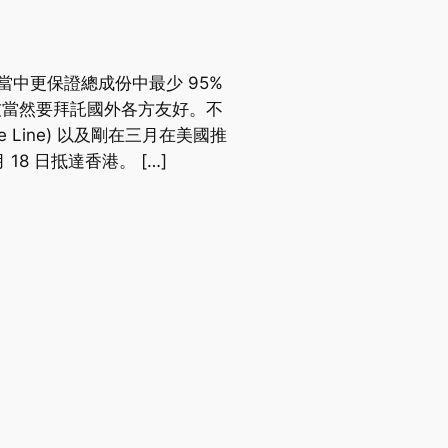
得到。當中更保證總成份中最少 95%
朋友當然要拜託國外各方友好。不
are Line) 以及剛在三月在美國推
 18 日抵達香港。 […]