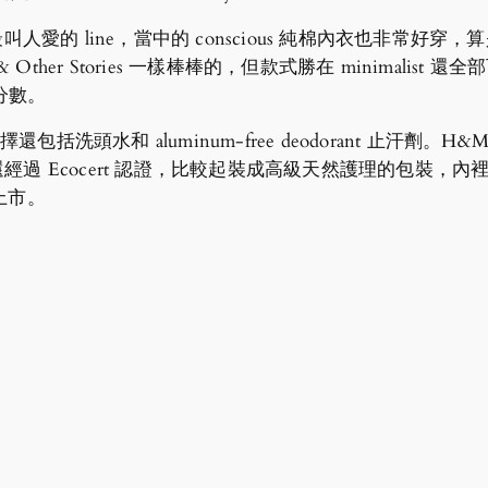
裡最叫人愛的 line，當中的 conscious 純棉內衣也非常好穿，
r Stories 一樣棒棒的，但款式勝在 minimalist 還全
分數。
選擇還包括洗頭水和 aluminum-free deodorant 止汗劑。H&M Cons
查過了他們還經過 Ecocert 認證，比較起裝成高級天然護理的包裝，
上市。