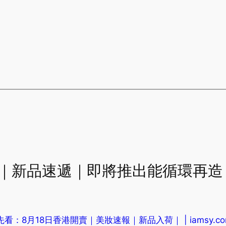
e to “｜新品速遞｜即將推出能循環再造 H
看：8月18日香港開賣｜美妝速報｜新品入荷｜ | iamsy.com by 