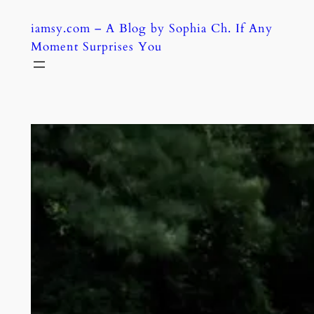
Skip
iamsy.com – A Blog by Sophia Ch. If Any
to
Moment Surprises You
content