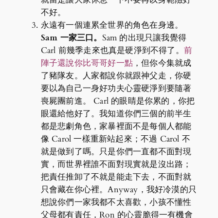
不好。
永遠有一個連累全世界的角色在身邊。
Sam 一家三口。
Sam 的出現只讓我覺得
Carl 前幾季走來也真是硬淨到不得了。
前
陣子還說你比哥哥好一點
，但你今集就成
了豬隊友。人家都說你就跟神父走，你硬
要以為自己一身好功夫心靈硬淨到要隨著
喪屍團前進。 Carl 的眼睛是你累的，你把
眼還給他好了。我知道你們三個的前半生
都是悲劇角色，家暴裡面不是每個人都能
像 Carol 一樣重新站起來；不過 Carol 不
就是做到了嗎。只是你們一直都不面對現
實，而世界裡誰不面對現實就是沒出路；
把責任推卸了不就是能走下去，不面對就
只會藏在你心裡。Anyway，我好冷漠的只
想說你們一家我都不太喜歡，小孩不懂性
父母都有責任，Ron 的心靈脆得一有機會