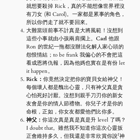
就想要殺掉 Rick，真的不能想像世界裡沒
有刀女 (和 Carol)。一家都是累事的角色，
所以你們走了就不要回來。
大難當頭前事不計真是大將風範！沒想到
這些小事就由小孩兩肩擱上。
Carl
他跟
Ron 的世紀一拖都沒辦法化解人家心頭的
怨恨情結；to be frank 我偏心的不會把這
看成恩將仇報，因為他媽也實在是有份 let
it happen。
Rick：
你竟然決定把你的寶貝女給神父！
每個壞人都是醜出心靈，只有神父真是貪
心怕死好討厭。沒想到親手刀刃你的新女
友會是你的情人節禮物。你兒子才是你的
命根，正如，你女友都愛他們比你多。
神父：
你這次真是真是真是升 level 了嗎？
I doubt that。雖然我不知道你這次心靈扳
正會維持多久，但我還是非常欣賞你說「神