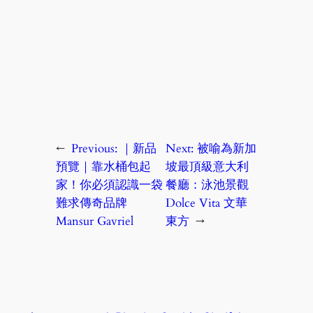
←
Previous:
｜新品
Next:
被喻為新加
預覽｜靠水桶包起
坡最頂級意大利
家！你必須認識一袋
餐廳：泳池景觀
難求傳奇品牌
Dolce Vita 文華
Mansur Gavriel
東方
→