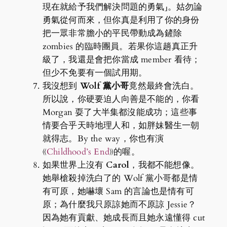
現在就給予我們解決問題的勇氣」。姑勿論
勇氣從何而來，但你真是利用了你的身份
把一眾非常膽小的平民帶動成為鏟除
zombies 的臨時團員。若果你這趟真正升
級了，我還是會把你當成 member 看待；
但少不免要有一個試用期。
我沒想到
Wolf 黨小哥
竟然最終會洗白。
所以說，你硬要迫人向善是不能的，你看
Morgan 耍了大半集都沒能成功；這些事
情要合乎天時地理人和，如胖妹醫生一朝
就得志。By the way，你也有演
《
Childhood’s End
》的喔。
如果世界上沒有
Carol
，我都不能想像。
她舉槍殺掉洗白了的 Wolf 黨小哥都是情
有可原，她嚇壞 Sam 的言論也是情有可
原；為什麼我只原諒她而不原諒 Jessie？
因為她有貢獻、她成長而且她永遠懂得 cut