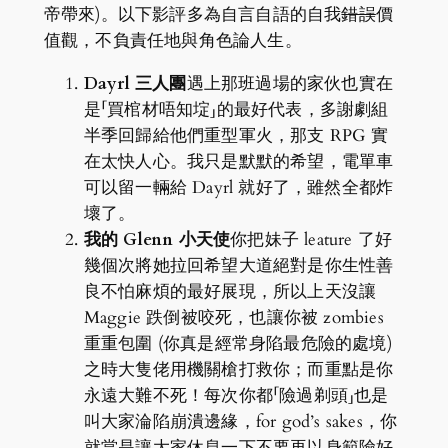
帝帶來)。以下影評多為自言自語的自我
錯誤
價
值觀，不負責任地與角色論人生。
Dayrl 三人團
遇上那班過場的家伙也實在
是「買棺材唔知埞」的最好代表，多謝劇組
半季回歸給他們重型軍火，那支 RPG 實
在太快人心。我只是默默的希望，電單車
可以留一輛給 Dayrl 就好了，雖然全都炸
壞了。
我的 Glenn 小天使
你把妹子 leature 了好
幾個次將她拉回希望大道絕對是你生性善
良不怕麻煩的最好展現，所以上天沒讓
Maggie 跌倒被咬死，也讓你被 zombies
重重包圍 (你真是經常身陷最危險的處境)
之時大隻佬用機關槍打救你；而重點是你
永遠大難不死！每次你都「險過剃頭」也是
叫大家淪陷崩潰邊緣，for god’s sakes，你
就當是讓大家休息一下不要再以身範險好