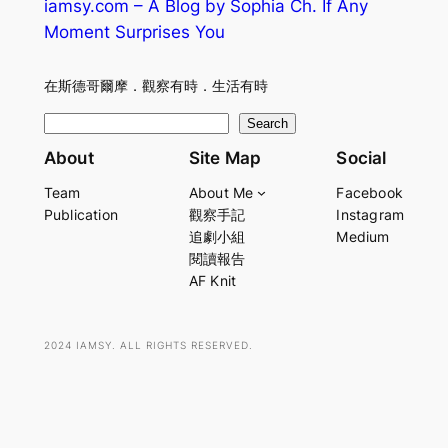
iamsy.com – A Blog by Sophia Ch. If Any
Moment Surprises You
在斯德哥爾摩．觀察有時．生活有時
S
Search
e
About
Site Map
Social
a
Team
About Me
Facebook
r
Publication
觀察手記
Instagram
c
追劇小組
Medium
h
閱讀報告
AF Knit
2024 IAMSY. ALL RIGHTS RESERVED.