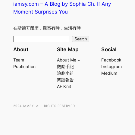
iamsy.com – A Blog by Sophia Ch. If Any
Moment Surprises You
在斯德哥爾摩．觀察有時．生活有時
S
Search
e
About
Site Map
Social
a
Team
About Me
Facebook
r
Publication
觀察手記
Instagram
c
追劇小組
Medium
h
閱讀報告
AF Knit
2024 IAMSY. ALL RIGHTS RESERVED.