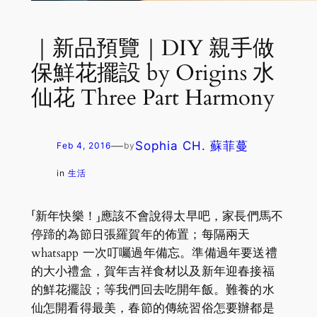
｜新品預覽｜DIY 親手做
保鮮花擺設 by Origins 水
仙花 Three Part Harmony
—
Sophia CH. 蘇菲蔓
Feb 4, 2016
by
in
生活
「新年快樂！」應該不會說得太早吧，家長們馬不
停蹄的為節日張羅賀年的佈置；每隔兩天
whatsapp 一次叮囑過年備忘。準備過年要送禮
的大小禮盒，賀年吉祥食材以及新年迎春接福
的鮮花擺設；等我們回去吃開年飯。難養的水
仙怎開看得最美，春節的傳統習俗怎要辦都是