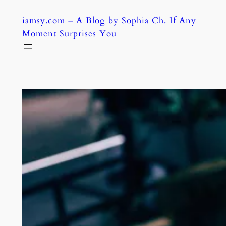
Skip
iamsy.com – A Blog by Sophia Ch. If Any
to
Moment Surprises You
content