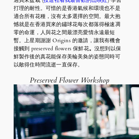
過買來盆栽 (
按這裡看我最喜歡的山映紅
) 學習
打理的耐性。可惜的是香港氣候和環境也不是
適合所有花種，沒有太多選擇的空間。最大抱
憾就是在香港買來的鏽球花每次都落得極速凋
零的命運，人與花之間最漂亮愛情永遠最短
暫。上星期謝謝 Origins 的邀請，讓我有機會
接觸到 preserved flowers 保鮮花
。
沒想到以保
鮮製作後的真花能保存美輪美奐的姿態同時可
以敵得住時間流逝一直保存。
Preserved Flower Workshop