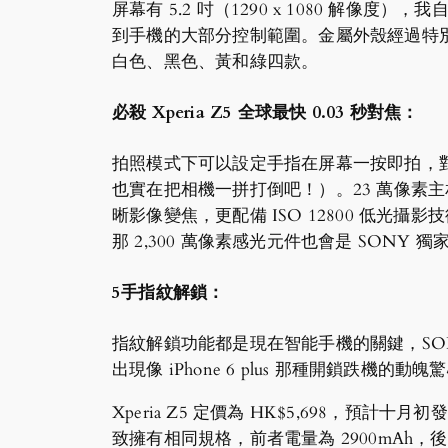
屏幕有 5.2 吋（1290 x 1080 
到手機的大部分控制範圍。金屬外殼經過特
白色、黑色、黃和綠四款。
必殺 Xperia Z5 全球最快 0.03 秒對焦：
拍照模式下可以設定手指在屏幕一按即拍，對主打
也實在把相機一拼打倒吧！）。23 萬像素主相機，F.
晰影像變焦，更配備 ISO 12800 低光攝影技術；當中
那 2,300 萬像素感光元件也會是 SO
5手指紋解鎖：
指紋解鎖功能都是現在智能手機的關鍵，SON
出現像 iPhone 6 plus 那種開鎖跌
Xperia Z5 定價為 HK$5,698，預計十月初發
致擁有相同規格，前者電量為 2900mAh，後