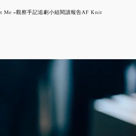
t Me
觀察手記
追劇小組
閱讀報告
AF Knit