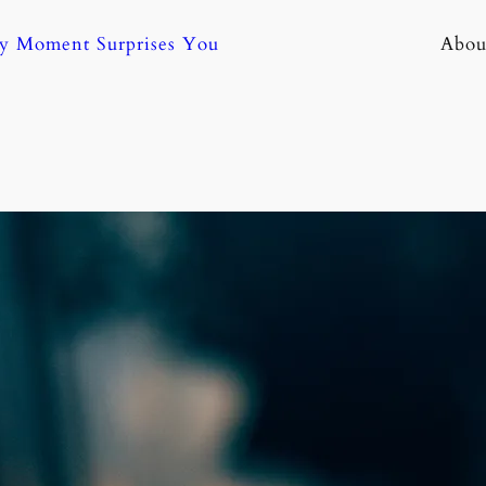
ny Moment Surprises You
Abou