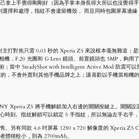
解像度），我自己拿上手覺得剛剛好（因為手掌本身長得大所以也沒
別選擇和處理，指紋不會遺留機殼， 而且同時包圍屏幕邊緣
對焦只需 0.03 秒的 Xperia Z5 來說根本毫無難
20 光圈和 G Lens 鏡頭、前置鏡頭也 5MP，夠用了吧。而且還
 SteadyShot with Intelligent Active Mod 
NY 獨家的，不會外賣到其他手機品牌之上；讓喜歡以手機當相
Y Xperia Z5 將手機解鎖加入右邊的開關按鍵上。開
機的動魄驚心時刻。指紋解鎖可以鎖定 5 手指紋，所以無論左手
售。另有同款 4.6 吋屏幕 1280 x 720 解像度的 Xperia Z
者體積較小，則為 2700mAh。