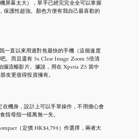
覺得手機屏幕太大），單手已經完完全全可以掌握
，保護性超強。顏色方便有我自己最喜歡的
道；是我一直以來用過對焦最快的手機（這個速度
有 5x Clear Image Zoom 5倍清
防震可以拍攝流暢影片。據說，用在 Xperia Z5 當中
機的朋友更值得投資擁有。
關設定在機身，設計上可以手單操作，不用擔心會
右手，食指母指一樣萬無一失。
5 Compact（定價 HK$4,798）作選擇，兩者大