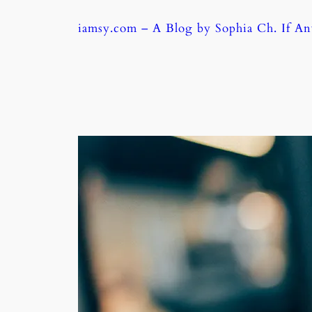
Skip
iamsy.com – A Blog by Sophia Ch. If A
to
content