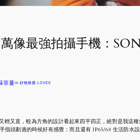
 萬像最強拍攝手機：SONY X
. 蘇菲蔓
in
好物推薦 LOVES
機的時候覺得又輕又直，較為方角的設計看起來四平四正，絕對是
，手指頭劃過的時候好有感覺；而且還有 IP65/68 生活防水