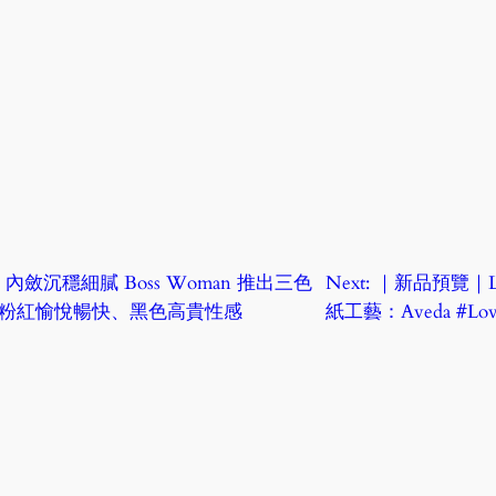
ost｜內斂沉穩細膩 Boss Woman 推出三色
Next:
｜新品預覽｜Lo
新、粉紅愉悅暢快、黑色高貴性感
紙工藝：Aveda #Lov