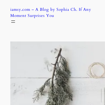
Skip
iamsy.com – A Blog by Sophia Ch. If Any
to
Moment Surprises You
content