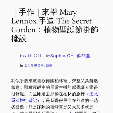
｜手作｜來學 Mary
Lennox 手造 The Secret
Garden：植物聖誕節掛飾
擺設
—
Sophia CH. 蘇菲蔓
Nov 16, 2015
by
in
女生注視清單
, 
藝術
我似乎愈來愈喜歡德國柏林裡，齊整又具自然
氣息；那種寂靜中的展露生機的感覺讓人覺得
很舒服。而且剛過去那趟在柏林的旅行（
按此
重溫旅行遊記
），是我覺得最自在舒適的一趟
德國遊；只是踫到的蜜蜂真是又大又多就是