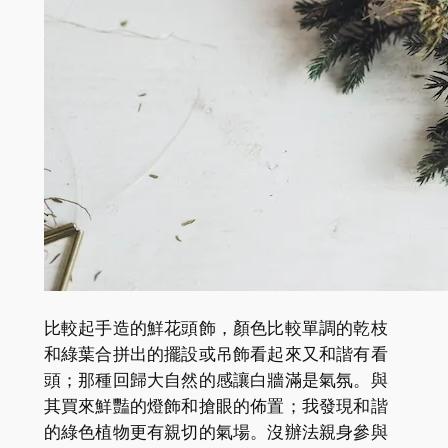
比較起手造的鮮花頭飾，顏色比較單調的乾枝
和綠葉合拼出的擺設或吊飾看起來又和諧有看
頭；那種回歸大自然的感讓白牆滿是氣氛。與
其買來鮮豔的燈飾和搶眼的佈置；我發現和諧
的綠色植物更有親切的氣場。沒辦法親身參與