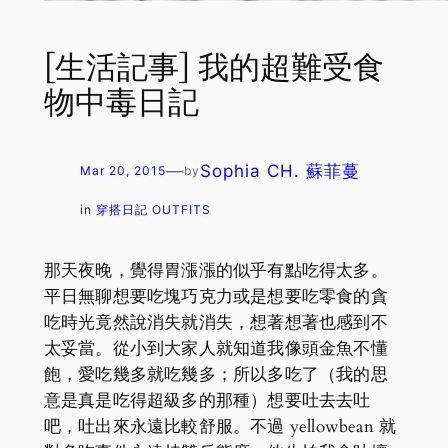
[生活記事] 我的超難受食
物中毒日記
—
Sophia CH. 蘇菲蔓
Mar 20, 2015
by
in
穿搭日記 OUTFITS
那天夜晚，覺得胃漲漲的似乎有點吃得太多。
平日無聊想要吃塊巧克力或是想要吃零食的貪
吃時光竟然說消失就消失，想著想著也感到不
太妥當。從小到大家人就知道我像頭金魚不懂
飽，愛吃幾多就吃幾多；所以多吃了（我的思
意是真是吃得超級多的那種）想要吐去去吐
吧，吐出來永遠比較舒服。不過 yellowbean 就