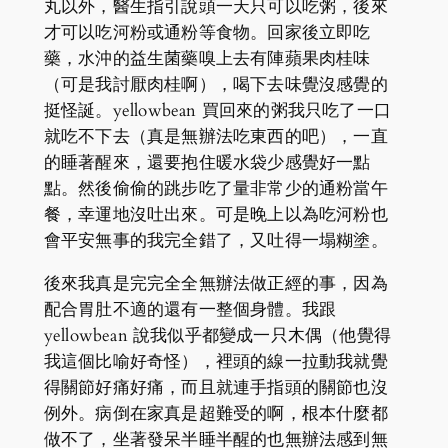
丸以外，醫生指引說頭一天只可以吃粥，後來
才可以吃河粉或通粉等食物。回家後立即吃
藥，水沖的益生菌藥嗅上去有陣蘋果肉桂味
（可是我討厭肉桂啊），喝下去味覺沒感覺的
挺怪誕。yellowbean 買回來的粥我只吃了一口
就吃不下去（真是無辦法吃東西的吧），一直
的睡著醒來，還要抱住暖水袋少感覺好一點
點。然後偷偷的跳步吃了量非常少的通粉當午
餐，幸運地沒吐出來。可是晚上以為吃河粉也
會平安無事的我完全錯了，又吐得一塌糊塗。
後來我真是完完全全無辦法做正經的事，因為
配合胃肚不適的還有一整個身體。我跟
yellowbean 說我似乎都變成一只木偶（他覺得
我這個比喻好奇怪），裡頭的線一拉動我就覺
得關節好痛好痛，而且就連手指頭的關節也沒
例外。病倒在家真是超難受的啊，根本什麼都
做不了，坐著發呆半睡半醒的也無辦法感到無