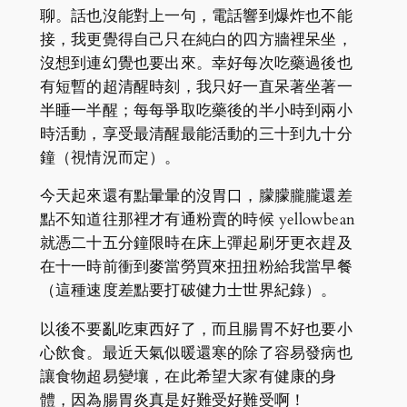
聊。話也沒能對上一句，電話響到爆炸也不能
接，我更覺得自己只在純白的四方牆裡呆坐，
沒想到連幻覺也要出來。幸好每次吃藥過後也
有短暫的超清醒時刻，我只好一直呆著坐著一
半睡一半醒；每每爭取吃藥後的半小時到兩小
時活動，享受最清醒最能活動的三十到九十分
鐘（視情況而定）。
今天起來還有點暈暈的沒胃口，朦朦朧朧還差
點不知道往那裡才有通粉賣的時候 yellowbean
就憑二十五分鐘限時在床上彈起刷牙更衣趕及
在十一時前衝到麥當勞買來扭扭粉給我當早餐
（這種速度差點要打破健力士世界紀錄）。
以後不要亂吃東西好了，而且腸胃不好也要小
心飲食。最近天氣似暖還寒的除了容易發病也
讓食物超易變壤，在此希望大家有健康的身
體，因為腸胃炎真是好難受好難受啊！