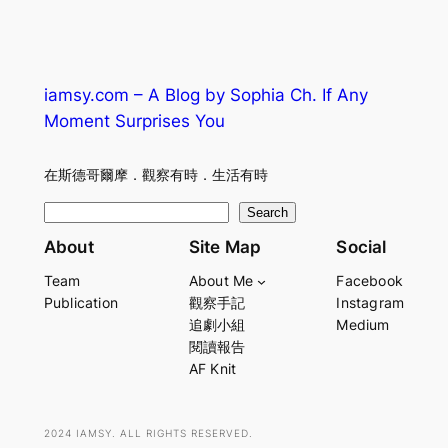
iamsy.com – A Blog by Sophia Ch. If Any
Moment Surprises You
在斯德哥爾摩．觀察有時．生活有時
S
Search
e
About
Site Map
Social
a
Team
About Me
Facebook
r
Publication
觀察手記
Instagram
c
追劇小組
Medium
h
閱讀報告
AF Knit
2024 IAMSY. ALL RIGHTS RESERVED.