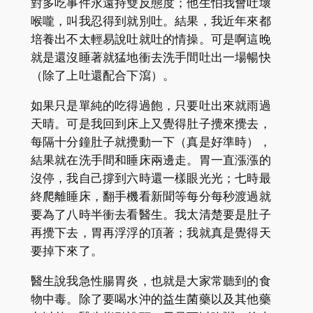
對多吃事件永遠持雙反態度；他生怕我會吐壞
喉嚨，叫我忍得到就別吐。結果，我近年來都
培養出不太輕易說吐就吐的情操。可是啊這晚
就是還沒睡著就猛地衝去洗手間吐出一場暢快
（除了上吐還配合下瀉）。
如果只是單純的吃得過飽，只要吐出來就雨過
天晴。可是我回到床上又覺得肚子攪來攪去，
每隔十分鐘肚子就攪動一下（真是好準時），
結果就在洗手間和睡床兩邊走。胃一直漲漲的
沒停，我自己撐到六時還一樣眼光光；七時最
終爬離睡床，翻手機看新聞等每分每秒渡過就
要為了八時半衝去看醫生。我太清楚要是肚子
再攪下去，胃再浮浮的頂著；我就真是覺得天
要掉下來了。
醫生說我急性腸胃炎，也就是大家常聽到的食
物中毒。除了要喝水沖的益生菌藥以及其他藥