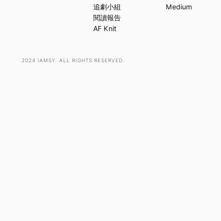
c
追劇小組
Medium
h
閱讀報告
AF Knit
2024 IAMSY. ALL RIGHTS RESERVED.