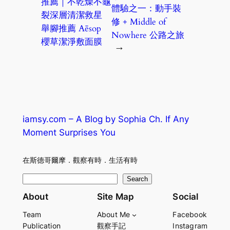
推薦｜不乾燥不龜
體驗之一：動手裝
裂深層清潔救星
修 + Middle of
舉腳推薦 Aēsop
Nowhere 公路之旅
櫻草潔淨敷面膜
→
iamsy.com – A Blog by Sophia Ch. If Any
Moment Surprises You
在斯德哥爾摩．觀察有時．生活有時
S
Search
e
About
Site Map
Social
a
Team
About Me
Facebook
r
Publication
觀察手記
Instagram