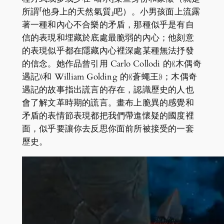
所謂「他身上的天然氣質」吧）。小男孩面上流露
著一種和內心不合樂的矛盾，那種似乎是有自
信的表現和埋藏於底處最脆弱的內心；他刻意
的表現似乎都在隱藏內心裡深處某種無法抒發
的信念。她作品曾引用 Carlo Collodi 的《木偶奇
遇記》和 William Golding 的《蒼蠅王》；木偶奇
遇記的故事指出謊言的存在，認識歷史的人也
會了解文革時期的謊言。畫布上脆異的感覺和
矛盾的表情節表現都把我們帶進懷疑的國度裡
面，似乎要讓你去反思你面前所被接受的一套
歷史。