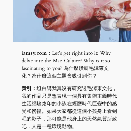
iamsy.com：
Let’s get right into it: Why
delve into the Mao Culture? Why is it so
fascinating to you? 為什麼鑽研毛澤東文
化？為什麼這個主題會吸引到你？
黃引：
坦白講我真沒有研究過毛澤東文化，
我的作品只是想表現一個具有集體主義時代
生活經驗烙印的小孩在經歷時代巨變中的感
受和徬徨。如果大家都從這個小孩身上看到
毛的影子，那可能是他身上的天然氣質所致
吧，人是一種環境動物。