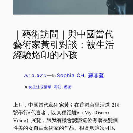
｜藝術訪問｜與中國當代
藝術家黃引對談：被生活
經驗烙印的小孩
—
Sophia CH. 蘇菲蔓
Jun 3, 2015
by
in
女生注視清單
, 
專訪
, 
藝術
上月，中國當代藝術家黃引在香港荷里活道 218
號舉行《代言者，以某種距離》（My Distant
Voice）展覽，讓我有機會認識這位有著長髮個
性美的女自由藝術家的作品。很高興這次可以