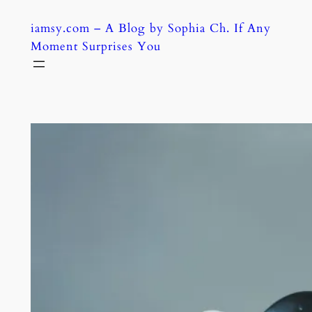
Skip
iamsy.com – A Blog by Sophia Ch. If Any
to
Moment Surprises You
content