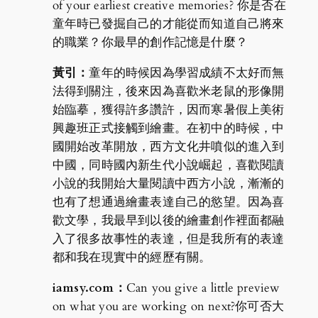
of your earliest creative memories? 你是否在
童年時已發掘自己的才能從而知道自己將來
的職業？你最早的創作記憶是什麼？
黃引：
童年的時候因為學習成績不太好而無
法得到關注，後來因為喜歡米老鼠的形像開
始臨摹，獲得許多讚許，因而寒暑假上美術
興趣班正式接觸到繪畫。在初中的時候，中
國開始改革開放，西方文化井噴似的進入到
中國，同時國內新生代小說崛起，喜歡閱讀
小說的我開始大量閱讀中西方小說，漸漸的
也有了想通過繪畫表達自己的慾望。因為喜
歡文學，我最早到以後的繪畫創作裡面都融
入了很多故事性的表達，但是我所有的表達
都和我在現實中的經歷有關。
iamsy.com：
Can you give a little preview
on what you are working on next?你可否大