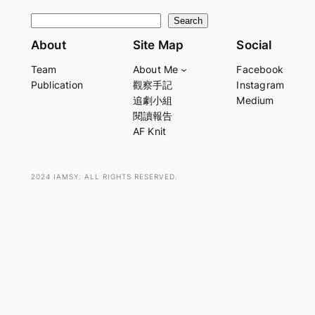
S
Search
e
About
Site Map
Social
a
Team
About Me
Facebook
r
Publication
觀察手記
Instagram
c
追劇小組
Medium
h
閱讀報告
AF Knit
2024 IAMSY. ALL RIGHTS RESERVED.