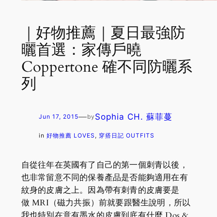
｜好物推薦｜夏日最強防
曬首選：家傳戶曉
Coppertone 確不同防曬系
列
—
Sophia CH. 蘇菲蔓
Jun 17, 2015
by
in
好物推薦 LOVES
, 
穿搭日記 OUTFITS
自從往年在英國有了自己的第一個刺青以後，
也非常留意不同的保養產品是否能夠適用在有
紋身的皮膚之上。因為帶有刺青的皮膚要是
做 MRI（磁力共振）前就要跟醫生說明，所以
我也特別在意有墨水的皮膚到底有什麼 Dos &