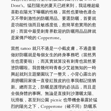
Dont’s。猛烈陽光的夏天已經來到，我這種超級
喜歡在陽光下曝曬的性格，當然也要物色適合
又不帶刺激性的防曬用品。要選防曬，首要就
是功能性強而且敏感度低，愈簡單愈實用的愈
好；而當中最受刺青界歡迎的防曬用品品牌就
是家傳戶曉的 Coppertone。
當然 tattoo 就只不過是一小截皮膚，不過盡量
做好防曬就是每個女生的終身事務吧（當然男
生也需要啦）；而其實就算沒有刺青也當然要
塗防曬啦。我曾幾何時青春少艾超無知的一時
興起就到主題樂園玩了一整天，小背心露出的
肩膀曬回家後一直發紅脫皮的往事我都記憶猶
新。總而言之，防曬是護理的必須品，而且是
全個身體的事啊。無論是直接到沙灘曬太陽、
玩滑板，甚至到公園 picnic 也帶機會暴露於猛
烈的陽光之下，Coppertone（確不同）防曬系