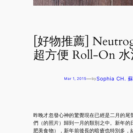
[好物推薦] Neutr
超方便 Roll-On
—
Sophia CH.
Mar 1, 2015
by
昨晚才忽發心神的驚覺現在已經是二月的尾聲，
們（的照片）歸到一月的類別之中。新年的
肥美食物），新年前後長的暗瘡也特別多，結果又