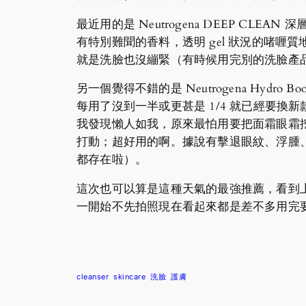
最近用的是 Neutrogena DEEP CL
有特別難聞的香料，透明 gel 狀況的啫
就是洗臉也沒繃緊（有時候用完別的洗臉產
另一個覺得不錯的是 Neutrogena Hydro
每用了沒到一半或更甚是 1/4 就已經要
我發現懶人如我，原來最怕用要把面霜眼霜挖
打動；超好用的啊。據說有擊退眼紋、浮腫
都存在啦）。
這次也可以算是這種天氣的最強推薦，看到上圖
一開始不先拍照現在看起來都是差不多用完
cleanser
skincare
洗臉
護膚