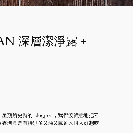
EAN 深層潔淨露 +
更新的 blogpost，我都沒留意地把它
（香港真是有特別多又油又膩卻又叫人好想吃