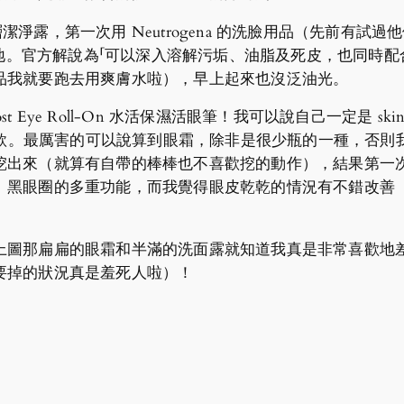
EAN 深層潔淨露，第一次用 Neutrogena 的洗臉用品（先
喱質地。官方解說為「可以深入溶解污垢、油脂及死皮，也同時
品我就要跑去用爽膚水啦），早上起來也沒泛油光。
 Boost Eye Roll-On 水活保濕活眼筆！我可以說自己一定是
換新款。最厲害的可以說算到眼霜，除非是很少瓶的一種，否
出來（就算有自帶的棒棒也不喜歡挖的動作），結果第一次用 
、黑眼圈的多重功能，而我覺得眼皮乾乾的情況有不錯改善
那扁扁的眼霜和半滿的洗面露就知道我真是非常喜歡地差不多用
要掉的狀況真是羞死人啦）！