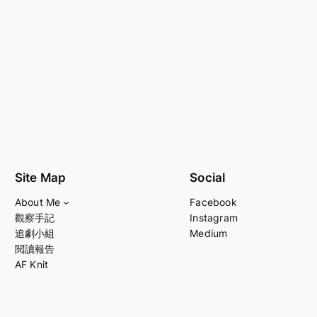
Site Map
Social
About Me
Facebook
觀察手記
Instagram
追劇小組
Medium
閱讀報告
AF Knit