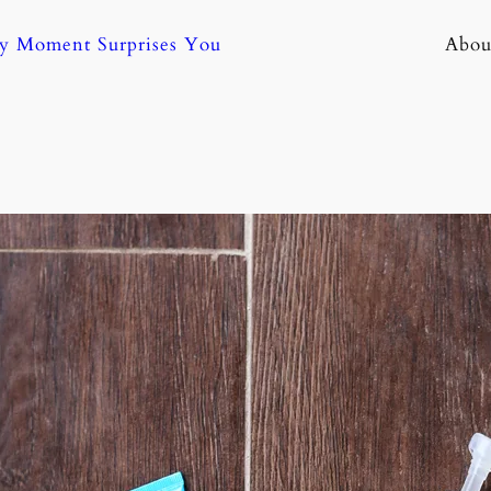
ny Moment Surprises You
Abou