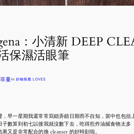
ogena：小清新 DEEP CL
 水活保濕活眼筆
 蘇菲蔓
in
好物推薦 LOVES
早一星期我還常常寫錯弄錯日期而不自知，當中也包括上星期所
日子數算到初七以後我就沒數下去，吃得煎炸油膩食物太多
是非常配合的換 cleanser 的好時刻啦。