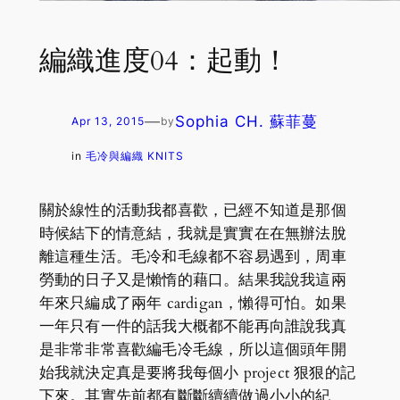
編織進度04：起動！
—
Sophia CH. 蘇菲蔓
Apr 13, 2015
by
in
毛冷與編織 KNITS
關於線性的活動我都喜歡，已經不知道是那個
時候結下的情意結，我就是實實在在無辦法脫
離這種生活。毛冷和毛線都不容易遇到，周車
勞動的日子又是懶惰的藉口。結果我說我這兩
年來只編成了兩年 cardigan，懶得可怕。如果
一年只有一件的話我大概都不能再向誰說我真
是非常非常喜歡編毛冷毛線，所以這個頭年開
始我就決定真是要將我每個小 project 狠狠的記
下來。其實先前都有斷斷續續做過小小的紀