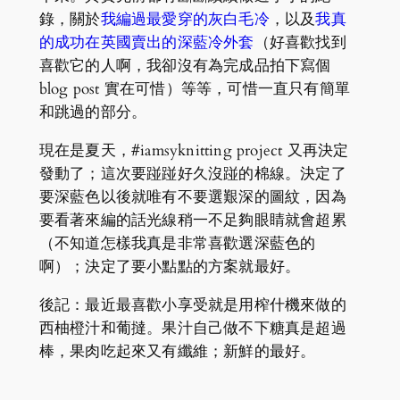
錄，關於
我編過最愛穿的灰白毛冷
，以及
我真
的成功在英國賣出的深藍冷外套
（好喜歡找到
喜歡它的人啊，我卻沒有為完成品拍下寫個
blog post 實在可惜）等等，可惜一直只有簡單
和跳過的部分。
現在是夏天，#iamsyknitting project 又再決定
發動了；這次要踫踫好久沒踫的棉線。決定了
要深藍色以後就唯有不要選艱深的圖紋，因為
要看著來編的話光線稍一不足夠眼睛就會超累
（不知道怎樣我真是非常喜歡選深藍色的
啊）；決定了要小點點的方案就最好。
後記：最近最喜歡小享受就是用榨什機來做的
西柚橙汁和葡撻。果汁自己做不下糖真是超過
棒，果肉吃起來又有纖維；新鮮的最好。