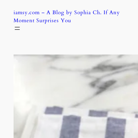
Skip
iamsy.com – A Blog by Sophia Ch. If Any
to
Moment Surprises You
content