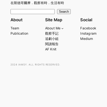
在斯德哥爾摩．觀察有時．生活有時
S
Search
e
About
Site Map
Social
a
Team
About Me
Facebook
r
Publication
觀察手記
Instagram
c
追劇小組
Medium
h
閱讀報告
AF Knit
2024 IAMSY. ALL RIGHTS RESERVED.