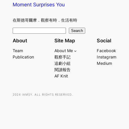
Moment Surprises You
在斯德哥爾摩．觀察有時．生活有時
S
Search
e
About
Site Map
Social
a
Team
About Me
Facebook
r
Publication
觀察手記
Instagram
c
追劇小組
Medium
h
閱讀報告
AF Knit
2024 IAMSY. ALL RIGHTS RESERVED.