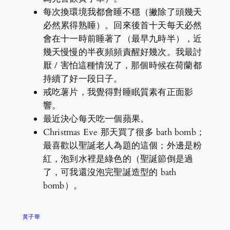
每次換環境我都會睡不穩（撇除了頭幾天
必然累得熟睡）。回來後首十天每天必然
會在十一時前睡著了（最早九時半），近
幾天慢慢的半夜頻頻責醒好幾次。我最討
厭 / 害怕這種情況了，那個時候在荷蘭都
持續了好一段日子。
戒吃薯片，我覺得對睡眠質素有正面影
響。
最近決心每天吃一個蘋果。
Christmas Eve 那天買了很多 bath bomb；
最喜歡以聖誕老人為題的這個；外邊是粉
紅，泡到水裡是綠色的（聖誕節倒是過
了，可我還沒泡完聖誕造型的 bath
bomb）。
黃子華