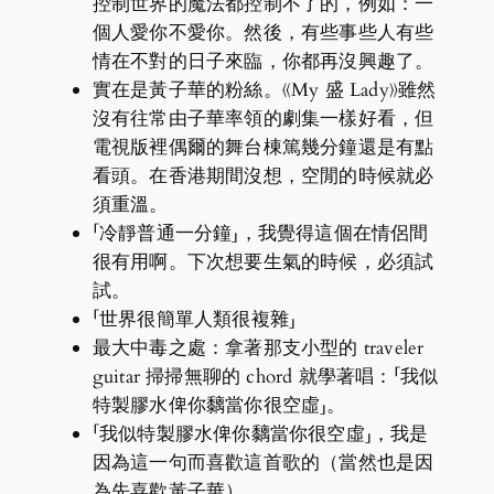
控制世界的魔法都控制不了的，例如：一
個人愛你不愛你。然後，有些事些人有些
情在不對的日子來臨，你都再沒興趣了。
實在是黃子華的粉絲。《My 盛 Lady》雖然
沒有往常由子華率領的劇集一樣好看，但
電視版裡偶爾的舞台棟篤幾分鐘還是有點
看頭。在香港期間沒想，空閒的時候就必
須重溫。
「冷靜普通一分鐘」，我覺得這個在情侶間
很有用啊。下次想要生氣的時候，必須試
試。
「世界很簡單人類很複雜」
最大中毒之處：拿著那支小型的 traveler
guitar 掃掃無聊的 chord 就學著唱：「我似
特製膠水俾你黐當你很空虛」。
「我似特製膠水俾你黐當你很空虛」，我是
因為這一句而喜歡這首歌的（當然也是因
為先喜歡黃子華）。