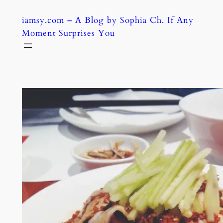
Skip
iamsy.com – A Blog by Sophia Ch. If Any
to
Moment Surprises You
content