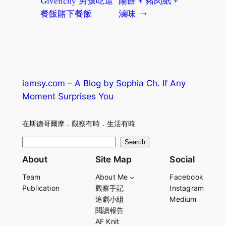
Givenchy 男孩吃這
陽餅 + 豬肉紙 +
餐飯賭下餐飯
滷味
→
iamsy.com – A Blog by Sophia Ch. If Any
Moment Surprises You
在斯德哥爾摩．觀察有時．生活有時
S
Search
e
About
Site Map
Social
a
Team
About Me
Facebook
r
Publication
觀察手記
Instagram
c
追劇小組
Medium
h
閱讀報告
AF Knit