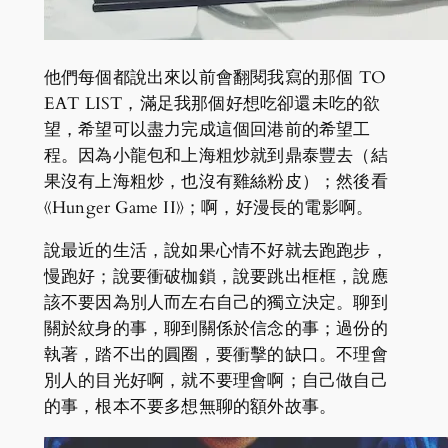
他們每個都說出來以前會翻閱我寫的那個 TO
EAT LIST，滿足我那個好想吃卻還未吃的欲
望，希望可以盡力完成這個回港前的希望工
程。因為小龍包和上海粗炒就到鼎泰豐去（結
果沒有上海粗炒，也沒有雞絲粉皮）；然後看
《Hunger Game II》；啊，好漫長的電影啊。
說最近的生活，說如果心情不好就去跑跑步，
慢跑好；說要衝破枷鎖，說要跳出框框，說應
該不要因為別人而左右自己的獨立決定。聊到
關於紋身的事，聊到關係於信念的事；過份的
執著，踏不出的圓圈，要衝擊的缺口。不理會
別人的目光好啊，就不要理會啊；自己做自己
的事，根本不要多想無聊的額外故事。