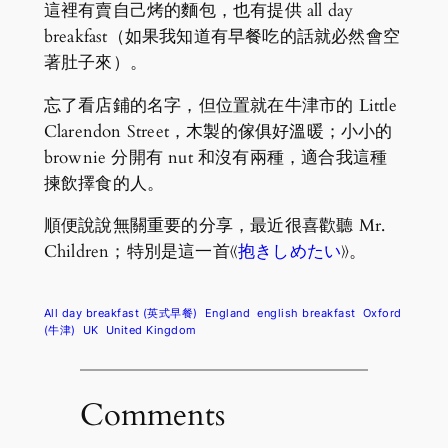
這裡有賣自己烤的麵包，也有提供 all day
breakfast（如果我知道有早餐吃的話就必然會空
著肚子來）。
忘了看店鋪的名字，但位置就在牛津市的 Little
Clarendon Street，木製的傢俱好溫暖；小小的
brownie 分開有 nut 和沒有兩種，適合我這種
揀飲擇食的人。
順便說說無關重要的分享，最近很喜歡聽 Mr.
Children；特別是這一首《
抱きしめたい
》。
All day breakfast (英式早餐)
England
english breakfast
Oxford
(牛津)
UK
United Kingdom
Comments