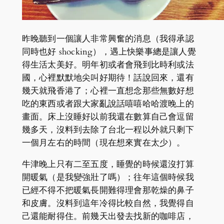
昨晚聽到一個讓人非常興奮的消息（我得承認
同時也好 shocking），遇上快樂事總是讓人覺
得生活太美好。明年初或者會飛到比時利或法
國，心裡默默地尖叫好期待！話說回來，還有
幾天就飛香港了；心裡一直想念那些無數好想
吃的東西或者跟大家亂說話嘻嘻哈哈渡晚上的
畫面。床上沒睡好以前我還在數算自己會逗留
幾多天，沒料到去除了台北一程以外就只剩下
一個月左右的時間（現在想來實在太少）。
牛津晚上只有二至五度，睡覺的時候還沒打算
開暖氣（是我變強壯了嗎）；往年這個時候我
已經不得不把暖氣長開難得理會那乾燥的鼻子
和皮膚。沒料到這年冷得比較自然，我覺得自
己還能耐得住。前幾天出發去找新的咖啡店，