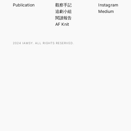
r
Publication
觀察手記
Instagram
c
追劇小組
Medium
h
閱讀報告
AF Knit
2024 IAMSY. ALL RIGHTS RESERVED.