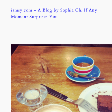
Skip
iamsy.com – A Blog by Sophia Ch. If Any
to
Moment Surprises You
content