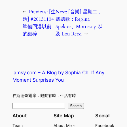
←
Previous:
[生
Next:
[音樂] 星期二，
活] #20131104
聽聽歌：Regina
準備回港以前
Spektor、Morrissey 以
的細碎
及 Lou Reed
→
iamsy.com – A Blog by Sophia Ch. If Any
Moment Surprises You
在斯德哥爾摩．觀察有時．生活有時
S
Search
e
About
Site Map
Social
a
Team
About Me
Facebook