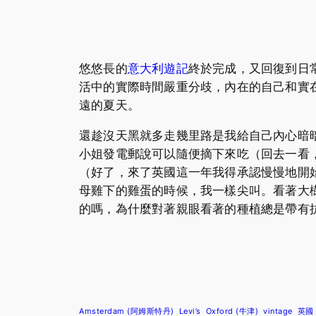
悠悠長的
意大利遊記
終於完成，又回復到日常生
活中的實際時間嚴重分歧，內在的自己和實
遠的夏天。
還趁沒天黑就多走幾里路是我給自己內心暗暗唸
小姐發電郵說可以隨便摘下來吃（回去一看，
（好了，來了英國這一年我得承認慢慢地開
母雞下的雞蛋的時候，我一樣尖叫。看著大
的嗎，為什麼對著親眼看著的種植總是帶有
Amsterdam (阿姆斯特丹)
Levi’s
Oxford (牛津)
vintage
英國 