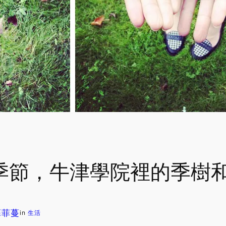
吃梨的季節，牛津學院裡的季樹
 蘇菲蔓
in
生活