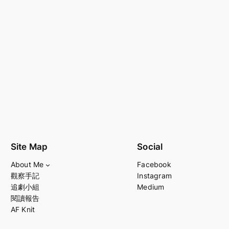
Site Map
Social
About Me
Facebook
觀察手記
Instagram
追劇小組
Medium
閱讀報告
AF Knit