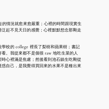
，日長夜短的情況就愈來愈嚴重；心裡的時間跟現實生
時泛起不見天日的感覺；心裡默默想念那剛走
 college 裡長了梨樹和蘋果樹；書記
。我從來都不是個很 raw 地吃生菜的人
梨時心裡滿是焦慮；然後看到池石鎮生吃剛從
疑惑自己，是我覺得買回來的水果不是種出來