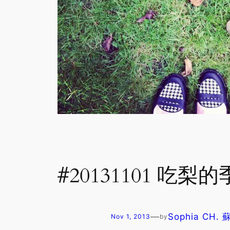
#20131101 
—
Sophia CH.
Nov 1, 2013
by