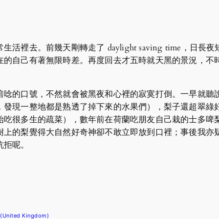
活裡去。前幾天剛轉走了 daylight saving time
在的自己有著無限時差。再度回去才五時就天黑的景況，不
的口號，不然就會被黑夜和心裡的寂寞打倒。一早就聽說學校的
發現一整地都是熟透了掉下來的水果們），梨子還超翠綠好看
始吃很多生的疏菜），數年前在荷蘭吃朋友自己栽的士多啤
樹上的梨覺得大自然好奇神卻不敢立即放到口裡；事後我亦
抗拒呢。
(United Kingdom)