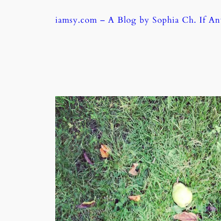
Skip
iamsy.com – A Blog by Sophia Ch. If A
to
content