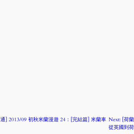
交通] 2013/09 初秋米蘭漫遊 24：[完結篇] 米蘭車
Next:
[荷蘭
從英國到