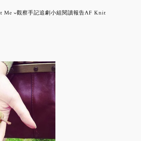
t Me
觀察手記
追劇小組
閱讀報告
AF Knit