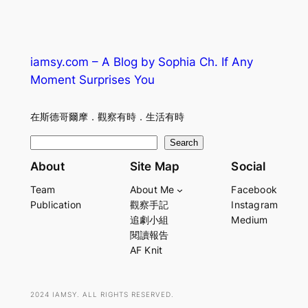
iamsy.com – A Blog by Sophia Ch. If Any
Moment Surprises You
在斯德哥爾摩．觀察有時．生活有時
S
Search
e
About
Site Map
Social
a
Team
About Me
Facebook
r
Publication
觀察手記
Instagram
c
追劇小組
Medium
h
閱讀報告
AF Knit
2024 IAMSY. ALL RIGHTS RESERVED.