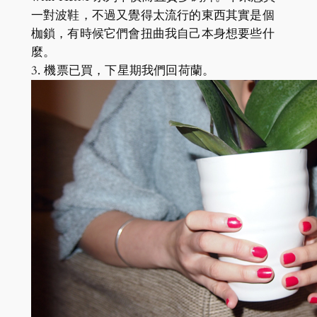
一對波鞋，不過又覺得太流行的東西其實是個
枷鎖，有時候它們會扭曲我自己本身想要些什
麼。
3. 機票已買，下星期我們回荷蘭。