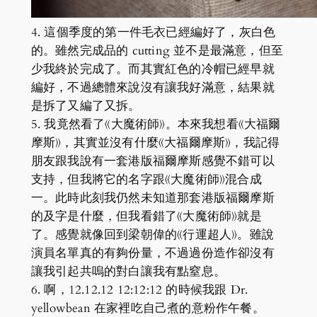
4. 這個季度的第一件毛衣已經編好了，灰白色
的。雖然完成品的 cutting 並不是最滿意，但至
少我終於完成了。而其實紅色的冷帽已經早就
編好，不過總體來說沒有讓我好滿意，結果就
是拆了又編了又拆。
5. 我竟然看了《大魔術師》。本來我想看《大福爾
摩斯》，其實並沒有什麼《大福爾摩斯》，我記得
朋友跟我說有一套港版福爾摩斯感覺不錯可以
支持，但我將它的名字跟《大魔術師》混合成
一。此時此刻我仍然未知道那套港版福爾摩斯
的及字是什麼，但我看錯了《大魔術師》就是
了。感覺就像回到梁朝偉的《行運超人》。雖說
演員名單真的有夠份量，不過過份造作卻沒有
讓我引起共嗚的對白讓我有點窒息。
6. 啊，12.12.12 12:12:12 的時候我跟 Dr.
yellowbean 在家裡吃自己煮的意粉作午餐。