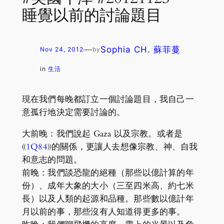
睡覺以前的討論題目
—
Sophia CH. 蘇菲蔓
Nov 24, 2012
by
in
生活
現在我們每晚都訂立一個討論題目，我自己一
意孤行地決定需要討論的。
大前晚：我們說起 Gaza 以及宗教。或者是
《
1Q84
》的關係，更讓人去想像宗教、神、自我
和意志的問題。
前晚：我們談恐龍的絕種（那些以億計算的年
份）、成年大象的大小（三至四米高、約七米
長）以及人類的起源和品種。那些數以億計年
月以前的事，那些沒有人知道得更多的事。