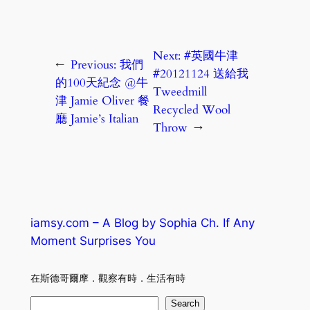
Next:
#英國牛津
←
Previous:
我們
#20121124 送給我
的100天紀念 @牛
Tweedmill
津 Jamie Oliver 餐
Recycled Wool
廳 Jamie’s Italian
Throw
→
iamsy.com – A Blog by Sophia Ch. If Any
Moment Surprises You
在斯德哥爾摩．觀察有時．生活有時
S
Search