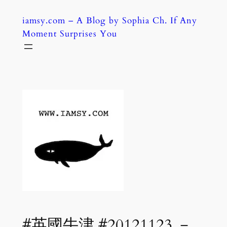
Skip
iamsy.com – A Blog by Sophia Ch. If Any
to
Moment Surprises You
content
#英國牛津 #20121123 －