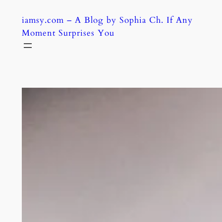
Skip
iamsy.com – A Blog by Sophia Ch. If Any
to
Moment Surprises You
content