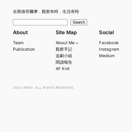
在斯德哥爾摩．觀察有時．生活有時
S
Search
e
About
Site Map
Social
a
Team
About Me
Facebook
r
Publication
觀察手記
Instagram
c
追劇小組
Medium
h
閱讀報告
AF Knit
2024 IAMSY. ALL RIGHTS RESERVED.