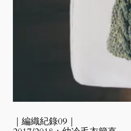
｜編織紀錄09｜