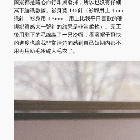
圖案都是隨心而行即興發揮，所以也沒有仔細
寫下編織數據。衫身寬 146針（衫腳用上 4mm
織針，衫身用 4.5mm，用上比我平日喜歡的硬
綁綁質感大一號針的結果是非常柔軟）。完工
後用剩下的毛線織了一只冷帽，看著帽子飛快
的進度也讓我非常清楚的感到自己短期內都不
用再用幼毛冷編大毛衣了。