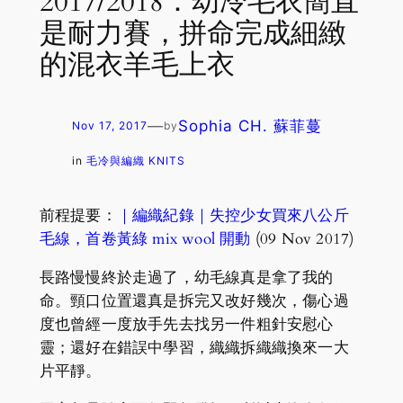
2017/2018：幼冷毛衣簡直
是耐力賽，拼命完成細緻
的混衣羊毛上衣
—
Sophia CH. 蘇菲蔓
Nov 17, 2017
by
in
毛冷與編織 KNITS
前程提要：
｜編織紀錄｜失控少女買來八公斤
毛線，首卷黃綠 mix wool 開動
(09 Nov 2017)
長路慢慢終於走過了，幼毛線真是拿了我的
命。頸口位置還真是拆完又改好幾次，傷心過
度也曾經一度放手先去找另一件粗針安慰心
靈；還好在錯誤中學習，織織拆織織換來一大
片平靜。