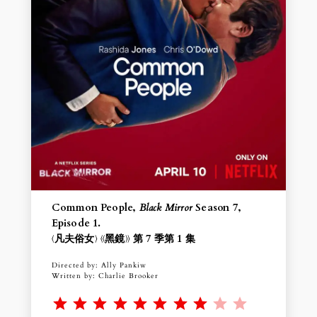
Common People,
Black Mirror
Season 7,
Episode 1.
〈凡夫俗女〉 《黑鏡》 第 7 季第 1 集
Directed by: Ally Pankiw
Written by: Charlie Brooker
Rating: 8 out of 10.