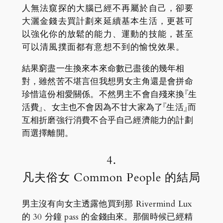
人無法窺探的大腦已經不再屬於自己，卻要
大灑金錢去買計劃來延續基本生活，更甚可
以強化你的放鬆的能力、運動的技能，甚至
可以清風撲面都有意想不到的愉悅效果。
結果窮盡一生換來本來命數已盡後的幾年相
對，雖然苦不堪言但我想男女主角還是會拼命
珍惜這份相愛關係。不然男主不會自殘來換『生
活費』、女主也不會因為不甘大家為了『生活』而
互相折磨強行消費不合乎自己經濟能力的計劃
而選擇離開。
4.
凡夫俗女 Common People 的結局
男主沒有向女主透露他買到那 Rivermind Lux
的 30 分鐘 pass 的金錢由來。那個時候已經精