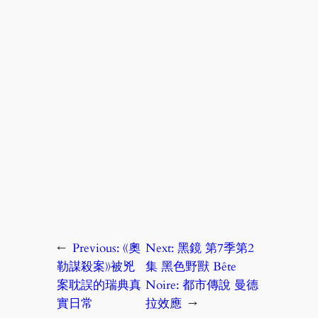
←
Previous:
《奧
Next:
黑鏡 第7季第2
勒謀殺案》被兇
集 黑色野獸 Bête
案耽誤的瑞典真
Noire: 都市傳說 曼德
實日常
拉效應
→