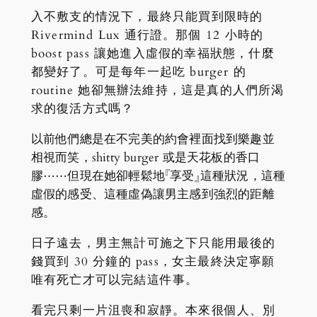
入不敷支的情況下，最終只能買到限時的
Rivermind Lux 通行證。那個 12 小時的
boost pass 讓她進入虛假的幸福狀態，什麼
都變好了。可是每年一起吃 burger 的
routine 她卻無辦法維持，這是真的人們所渴
求的復活方式嗎？
以前他們總是在不完美的約會裡面找到樂趣並
相視而笑，shitty burger 或是天花板的香口
膠⋯⋯但現在她卻輕鬆地『享受』這種狀況，這種
虛假的感受、這種虛偽讓男主感到強烈的距離
感。
日子遠去，男主無計可施之下只能用最後的
錢買到 30 分鐘的 pass，女主最終決定寧願
唯有死亡才可以完結這件事。
看完只剩一片沮喪和寂靜。本來很個人、別