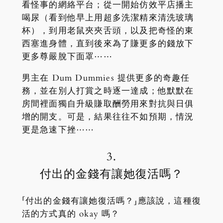
看怪事的網絡平台；從一開始仿效平店播主
喝尿（看到他早上用超多洗潔精來清洗玻璃
杯），到用老鼠夾夾舌頭，以及把奇怪的東
西塞進身體，直到後來為了賺更多的錢放下
更多尊嚴脫下面罩⋯⋯
男主在 Dum Dummies 提供更多的奇趣任
務，並在別人打賞之時逐一達成；他默默在
房間裡面獨自升級賺取酬勞用來對抗與日俱
增的開支。可是，結果往往不如預期，情況
更是急速下挫⋯⋯
3.
付出的金錢有讓她復活嗎？
「付出的金錢有讓她復活嗎？」應該說，這種復
活的方式真的 okay 嗎？