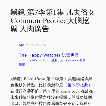
黑鏡 第7季第1集 凡夫俗女
Common People: 大腦挖
礦 人肉廣告
—
Apr 15, 2025
by
The Happy Watcher 試毒專員
in
Binge-Watch Club 追劇小組
, 
Reviews 觀影
筆記
《黑鏡》
Black Mirror
第 7 季第 1 集繼續繼承黑
色幽默的特點，比較前幾季度（
第 6 季按此
）
在瓶頸停滯不前，第 7 季的 come back 在於在
未來科技想像碰壁之後沒有擺爛，並成功找到
出口。既然在科技想像層面突破不到，就在科