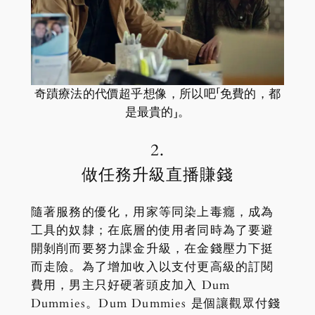
奇蹟療法的代價超乎想像，所以吧「免費的，都
是最貴的」。
2.
做任務升級直播賺錢
隨著服務的優化，用家等同染上毒癮，成為
工具的奴隸；在底層的使用者同時為了要避
開剝削而要努力課金升級，在金錢壓力下挺
而走險。為了增加收入以支付更高級的訂閱
費用，男主只好硬著頭皮加入 Dum
Dummies。Dum Dummies 是個讓觀眾付錢