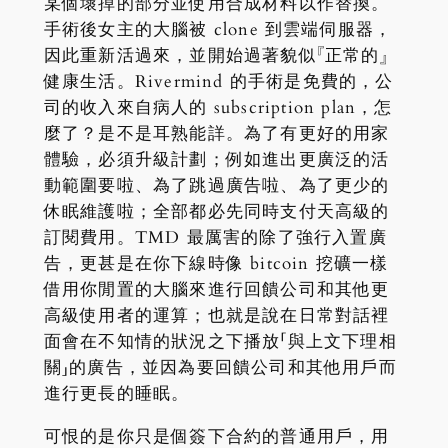
某個壞掉的部分並使用合成材料以作替換。
手術後女主的大腦被 clone 到雲端伺服器，
因此重新活過來，並開始過著貌似『正常的』
健康生活。Rivermind 的手術是免費的，公
司的收入來自病人的 subscription plan，怎
麼了？是不是耳熟能詳。為了有更好的用家
體驗，必須升級計劃；例如進出更廣泛的活
動範圍要啦、為了跳過廣告啦、為了更少的
休眠維護啦；全部都必先同時支付天高級的
訂閱費用。TMD 最厲害的除了強行入置廣
告，更甚是在你下線時像 bitcoin 挖礦一樣
借用你閒置的大腦來進行回饋公司和其他更
高級使用者的運算；也就是說在日常對話裡
面會在不知情的狀況之下播放「與上文下理相
關」的廣告，並因為要回饋公司和其他用戶而
進行更長的睡眠。
可恨的是你只是個簽下合約的普通用戶，用