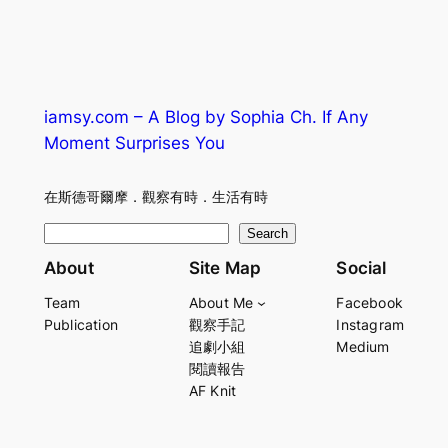
iamsy.com – A Blog by Sophia Ch. If Any
Moment Surprises You
在斯德哥爾摩．觀察有時．生活有時
S
Search
e
About
Site Map
Social
a
Team
About Me
Facebook
r
Publication
觀察手記
Instagram
c
追劇小組
Medium
h
閱讀報告
AF Knit