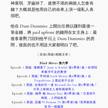
神衰弱、牙齒掉了、疲憊不堪的兩個人怎會有
錢？大概就是他用自己的命來上演一場私人表
現吧。
他在 Dum Dummies 上開出任務以賺到最後一
筆金錢，將 paid upfront 的錢用在女主身上；最
後拿著𠝹刀回到他平日上 Dum Dummies 的房
間，後面的也不用說大家都明白了吧。
｜其他《黑鏡》相關文章｜
Black Mirror
第六季
Episode 1
黑鏡: 瓊糟透了 Joan is Awful 第6季第1集 | 你彈回
來像沖不走的糞便
Episode 2
黑鏡: 亨利湖 Loch Henry 第6季第2集 | 在
Tripadvisor 上看起來不太好
Episode 3
黑鏡: 在海的另一邊 Beyond the Sea 第6季第3集 |
月亮上每個女人都有兩個男人
Episode 4
黑鏡: 梅齊·戴 Mazey Day 第6季第4集 | 它煮得不
夠熟，人們就會死
Episode 5
黑鏡: 惡魔79 Demon 79 第6季第5集 |世界顯然還
有另一個漏洞