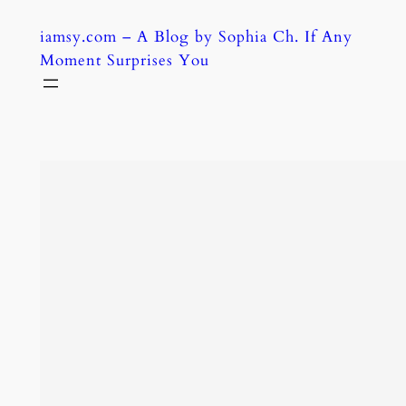
Skip
iamsy.com – A Blog by Sophia Ch. If Any
to
Moment Surprises You
content