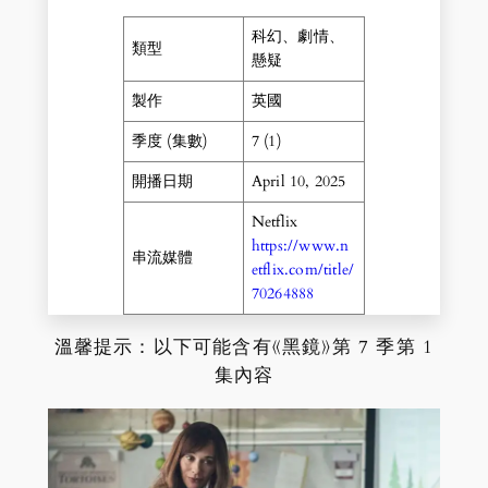
科幻、劇情、
類型
懸疑
製作
英國
季度 (集數)
7 (1)
開播日期
April 10, 2025
Netflix
https://www.n
串流媒體
etflix.com/title/
70264888
溫馨提示：以下可能含有《黑鏡》第 7 季第 1
集內容