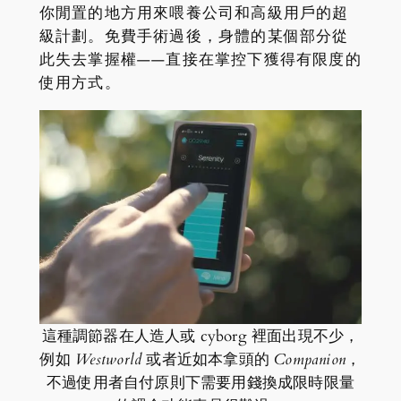
你閒置的地方用來喂養公司和高級用戶的超
級計劃。免費手術過後，身體的某個部分從
此失去掌握權——直接在掌控下獲得有限度的
使用方式。
這種調節器在人造人或 cyborg 裡面出現不少，
例如
Westworld
或者近如本拿頭的
Companion
，
不過使用者自付原則下需要用錢換成限時限量