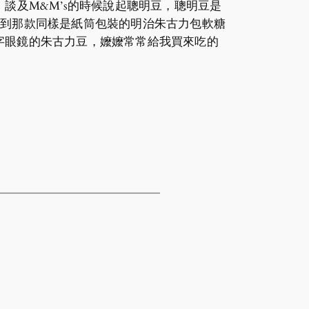
。談及M&M’s的時候說起聰明豆，聰明豆是
想到那款同樣是紙筒包裝的明治朱古力包軟糖
字眼鏡的朱古力豆，嬤嬤常常給我買來吃的