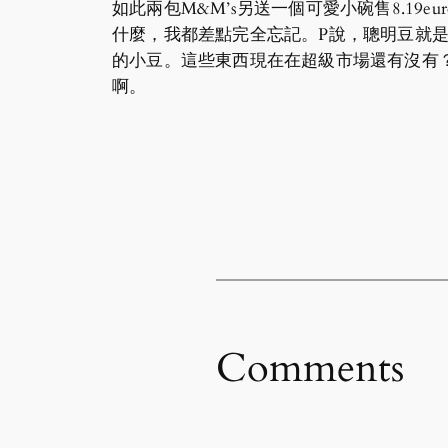
如此兩包M&M’s另送一個可愛小碗售8.1
什麼，我都差點完全忘記。P說，聰明豆就
的小豆。這些東西現在在超級市場還有沒有
啊。
Comments