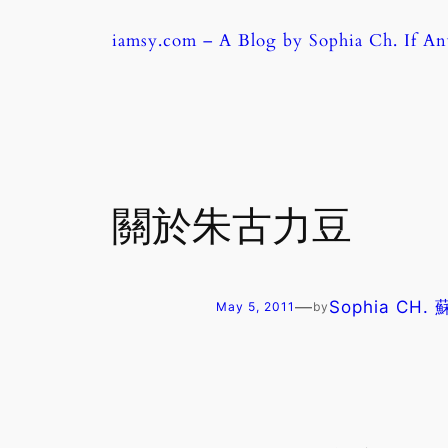
Skip
iamsy.com – A Blog by Sophia Ch. If A
to
content
關於朱古力豆
—
Sophia CH.
May 5, 2011
by