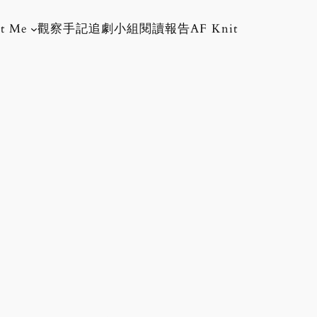
t Me
觀察手記
追劇小組
閱讀報告
AF Knit