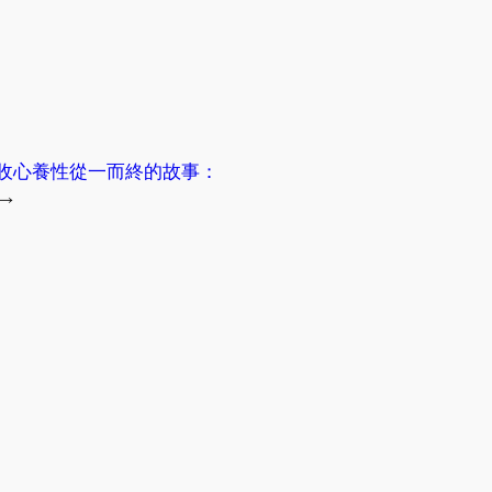
收心養性從一而終的故事：
→