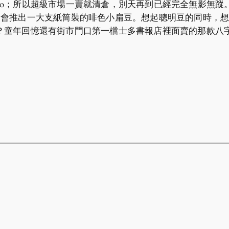
9euro；所以超級市場一賣就清倉，別天再到已經完全無影無蹤
是會推出一大支紙筒裝的啡色小扁豆。想起聰明豆的同時，
？童年回憶還有街市門口第一檔士多書報店裡面賣的那款八