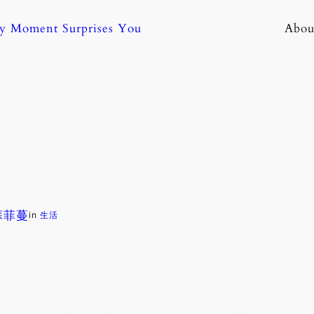
ny Moment Surprises You
Abou
 蘇菲蔓
in
生活