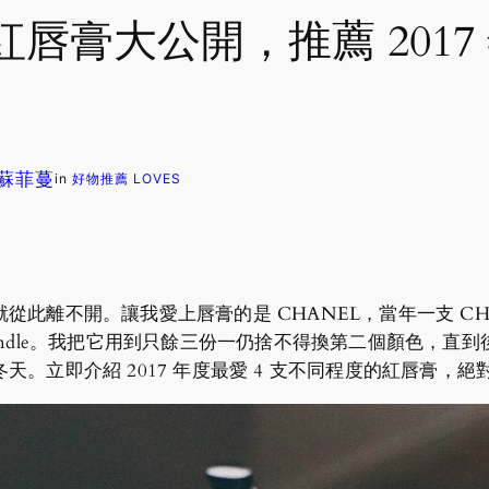
唇膏大公開，推薦 2017
. 蘇菲蔓
in
好物推薦 LOVES
離不開。讓我愛上唇膏的是 CHANEL，當年一支 CHANEL
andle。我把它用到只餘三份一仍捨不得換第二個顏色，直
。立即介紹 2017 年度最愛 4 支不同程度的紅唇膏，絕對