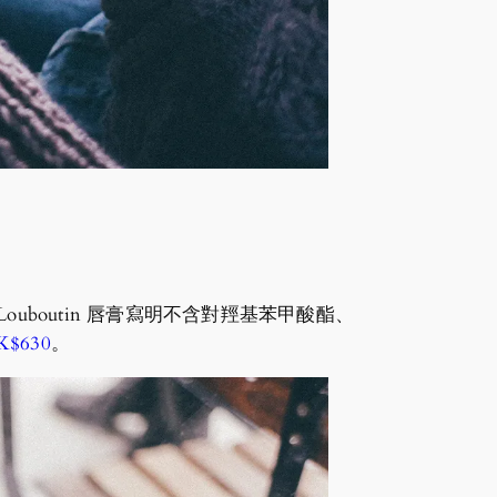
Louboutin 唇膏寫明不含對羥基苯甲酸酯、
$630
。