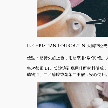
II. CHRISTIAN LOUBOUTIN 天鵝絨啞光
優點：超持久超上色，用起來非•常•實•色
每次都跟 BFF 笑說這到底用什麼材料做成，竟然
礦物油、二乙醇胺或鄰苯二甲酸；安心使用。建議可