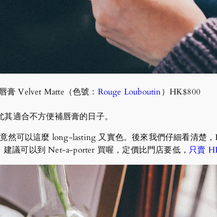
唇膏 Velvet Matte（色號：
Rouge Louboutin
）HK$800
。尤其適合不方便補唇膏的日子。
可以這麼 long-lasting 又實色。後來我們仔細看清楚，
以到 Net-a-porter 買喔，定價比門店要低，
只賣 HK