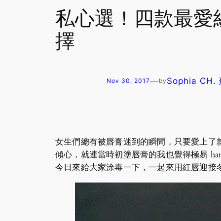
私心選！四款最愛紅
擇
—
Sophia CH
Nov 30, 2017
by
女生們總有被唇膏迷到的瞬間，只要愛上了就從此
傾心，就連當時初塗唇膏的我也覺得極易 h
今日來給大家涂毒一下，一起來用紅唇迎接冬天