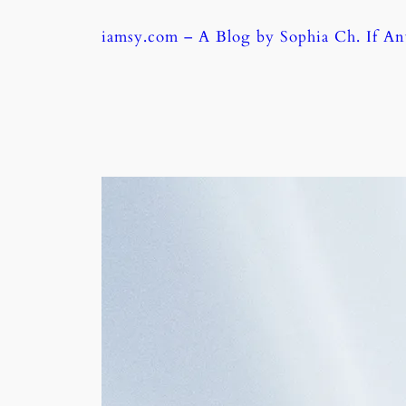
Skip
iamsy.com – A Blog by Sophia Ch. If A
to
content