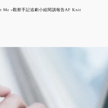
t Me
觀察手記
追劇小組
閱讀報告
AF Knit