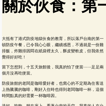
關於伙食：第
大抵有了港式防疫地獄伙食的教育，所以落戶台南的第一
頓防疫午餐，已令我心心眼，繼續感恩，不過就是一份雞
排飯，炸雞排因悶在紙袋裡太久，酥皮變軟皮，但我依然
覺得好好吃！
當下怎想到，十五天旅館後，我真的怕了便當⋯⋯足足兩
個月沒再吃便當。
防疫旅館的老闆是咖啡愛好者，也窩心的不定期為住客送
上熱騰騰的咖啡，剛好入住時也得到老闆咖啡一杯，這個
時間點真的好需要一杯咖啡因。
洗好，吃飽，躺在床上，看著台南的天空，我真的人在台