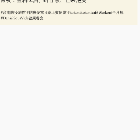
宵夜：金柑啤酒、蚵仔煎、芒果泡芙
#台南防疫旅館 #防疫便當 #桌上賓便當 #kokonikokonicafé #kokoni半月燒
#DanielSousVide健康餐盒