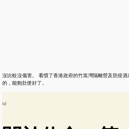
沒比較沒傷害。 看慣了香港政府的竹篙灣隔離營及防疫酒
的，能飽肚便好了。
02