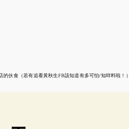
店的伙食（若有追看黃秋生FB該知道有多可怕/知咩料啦！