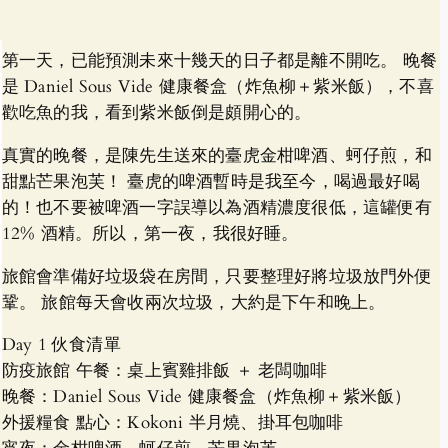
第一天，已能預測未來十幾天的日子都是離不開吃。 晚餐
是 Daniel Sous Vide 健康餐盒（炸魚柳＋紫米飯），不喜
歡吃魚的我，看到紫米飯倒是頗開心的。
真實的晚餐，是陳先生送來的臺虎金柑啤酒、蚵仔煎，和
甜點芒果泡芙！ 臺虎的啤酒暫時是我至今，喝過最好喝
的！也不要被啤酒一字誤導以為酒精濃度很低，這罐便有
12% 酒精。所以，第一夜，我很好睡。
旅館會準備好垃圾袋在房間，只要整理好將垃圾放門外便
鞏。 旅館每天會收兩次垃圾，大約是下午和晚上。
Day 1 伙食清單
防疫旅館 午餐：桌上賓雞排飯 ＋ 老闆咖啡
晚餐：Daniel Sous Vide 健康餐盒（炸魚柳＋紫米飯）
外援糧食 點心：Kokoni 半月燒、掛耳包咖啡