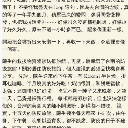
南了！ 不要怪我整天在 loop 這句，因為去台灣的念頭，
的等了一年零九個月。積壓已久的鬱悶，像瞬間慢慢揮
發，也把我拉進夢裡⋯⋯ 好像很久沒這樣熟睡過，好像睡
了好久好久，原來不過一小時多而已。 醒來像重新一樣。
開始把音響拆出來安裝一下，再收一下東西，令這裡更像
一個家。
陳生的救援物資陸續送抵旅館，再度，慶幸選了台南的防
疫旅館！關於居住防疫旅館，個人建議的必須品找機會再
分享。 先說，陳生送來的下午茶，有 Kokoni 半月燒、掛
耳包咖啡。半月燒真的好好吃！奶油很滑，和餅底鬆軟，
太強；連咖啡也好好喝。 吃完不夠一陣子又來晚餐，才第
一天，已覺是餵豬行程。 每頓都是澱粉質，但也沒法怎樣
似的，台灣的美食真的離不開澱粉，起碼都不錯吃。 說
實，十五天的防疫旅館，陳生幾乎每天都來 1-2 次，由午
餐、下午餐、晚餐以至宵夜，都不缺席。防疫的日子不難