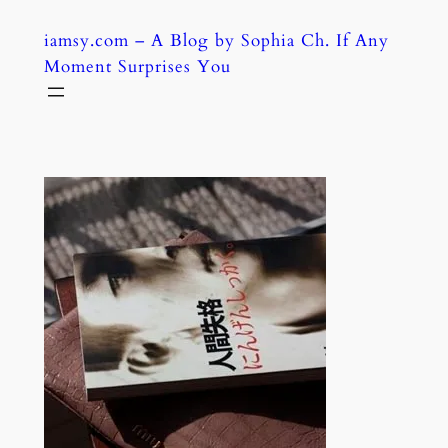
Skip
iamsy.com – A Blog by Sophia Ch. If Any
to
Moment Surprises You
content