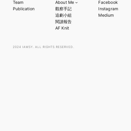
Team
About Me
Facebook
r
Publication
觀察手記
Instagram
c
追劇小組
Medium
h
閱讀報告
AF Knit
2024 IAMSY. ALL RIGHTS RESERVED.