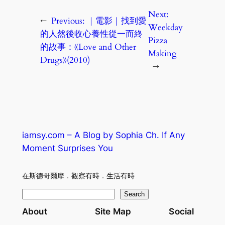
Next:
←
Previous:
｜電影｜找到愛
Weekday
的人然後收心養性從一而終
Pizza
的故事：《Love and Other
Making
Drugs》(2010)
→
iamsy.com – A Blog by Sophia Ch. If Any
Moment Surprises You
在斯德哥爾摩．觀察有時．生活有時
S
Search
e
About
Site Map
Social
a