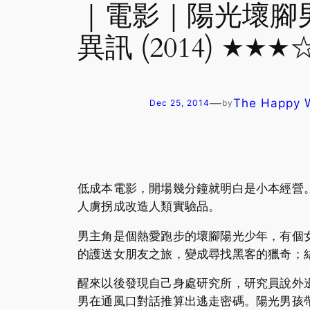
｜電影｜陽光壞腳男窮追
異訊 (2014) ★★★
—
The Happy
Dec 25, 2014
by
低成本電影，開場幾分鐘就明白是小本經營。（
人虜拐成改造人類實驗品。
男主角是個熱愛跑步的壞腳陽光少年，有個女朋
的護送女朋友之旅，變成尋找黑客的獵奇；
醒來以後發現自己身處研究所，研究員說外
男在通風口對話推算出逃走密碼。陽光男孩