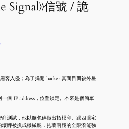
gnal》信號 / 詭
記
入侵；為了揭開 hacker 真面目而被外星
P address，位置鎖定。本來是個簡單
智商測試，他以麵包碎做出指模印、跟四眼宅
的壞腳被換成機械腿，抱著兩腿的全限潛能強