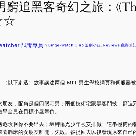
黑客奇幻之旅：《The Si
☆☆
 Watcher 試毒專員
in
Binge-Watch Club 追劇小組
, 
Reviews 觀影筆
以下劇透）故事講述兩個 MIT 男生學校網頁和伺服器被黑客
友，配角是個四眼宅男；兩個技術宅跟黑客鬥技，窮追到一個 I
結果全員在目標小屋暈倒。
邊危險啊你不要出去；壞腳陽光少年被安排做一連串極簡的
帶著躺床的女朋友離開，失敗。被捉回去以後發現原來自己