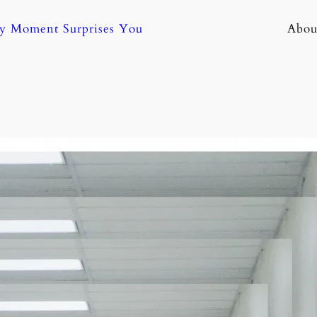
ny Moment Surprises You
Abou