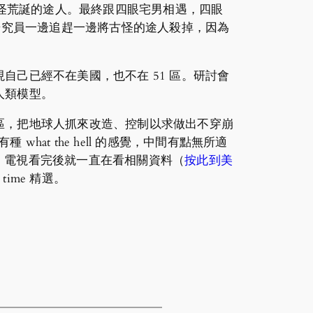
古怪荒誕的途人。最終跟四眼宅男相遇，四眼
研究員一邊追趕一邊將古怪的途人殺掉，因為
己已經不在美國，也不在 51 區。研討會
人類模型。
區，把地球人抓來改造、控制以求做出不穿崩
at the hell 的感覺，中間有點無所適
像，電視看完後就一直在看相關資料（
按此到美
ime 精選。