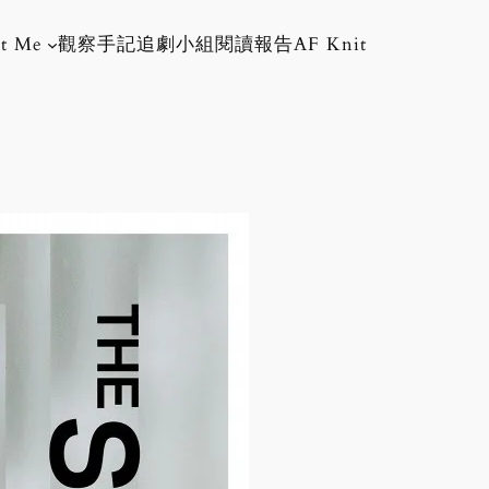
t Me
觀察手記
追劇小組
閱讀報告
AF Knit