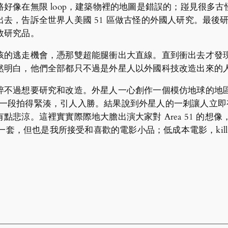
好像在無限 loop，建築物裡的地圖是錯誤的；踫見很多
去，告訴全世界人美國 51 區做古怪的外國人研究。最後
敗研究品。
的逃走機會，憑那雙超能腿衝出大直線。直到衝出去才發現自
然明白，他們全部都只不過是外星人以外國科技改造出來的
粹不過想要研究和改造。外星人一心創作一個模仿地球的地
的一段拍得緊湊，引人入勝。結果說到外星人的一剎讓人立即有種 wh
悲涼。這裡實實際際地大膽出演大家對 Area 51 的想
套，但也是我所接受和喜歡的電影小品；低成本電影，kill t