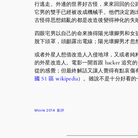
行逃走。外邊的世界好古怪，來來回回的公路
它男的雙手已經被改成機械手。他們決定跑出
古怪得思想錯亂的都是改造後變得神化的失
四眼宅男以自己的命來換得陽光壞腳男和女孩
脫下頭罩，頭顱露出電線；陽光壞腳男才忽
或者外星人想借改造人入侵地球，又或者純
的外星改造人。電影一開首跟 hacker 追究
從的感覺；但最終解話又讓人覺得有點哀傷有點
國 51 區 wikipedia
）。雖說不是十分好看的一
Movie 2014
影評