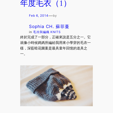
年度毛衣（1）
—
Feb 6, 2014
by
Sophia CH. 蘇菲蔓
in
毛冷與編織 KNITS
終於完成了一部分，正確來說是五分之一。它
就像小時候媽媽所編給我用來小學穿的毛衣一
樣，深藍暗花圖案是最具童年回憶的道具之
一。