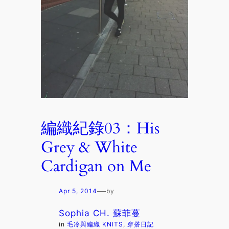
編織紀錄03：His
Grey & White
Cardigan on Me
—
Apr 5, 2014
by
Sophia CH. 蘇菲蔓
in
毛冷與編織 KNITS
, 
穿搭日記