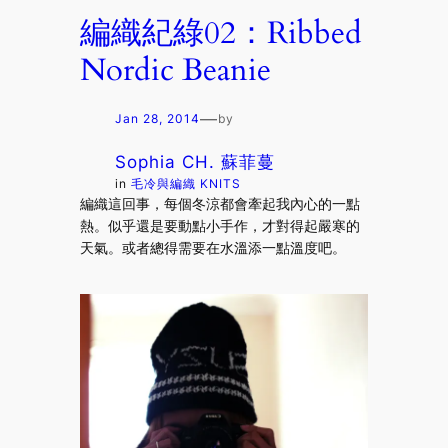
編織紀綠02：Ribbed
Nordic Beanie
—
Jan 28, 2014
by
Sophia CH. 蘇菲蔓
in
毛冷與編織 KNITS
編織這回事，每個冬涼都會牽起我內心的一點
熱。似乎還是要動點小手作，才對得起嚴寒的
天氣。或者總得需要在水溫添一點溫度吧。