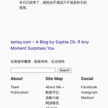
冬日已經來了，雖然似乎應該只不過是秋天的
尾聲。
iamsy.com – A Blog by Sophia Ch. If Any
Moment Surprises You
在斯德哥爾摩．觀察有時．生活有時
S
Search
e
About
Site Map
Social
a
Team
About Me
Facebook
r
Publication
觀察手記
Instagram
c
追劇小組
Medium
h
閱讀報告