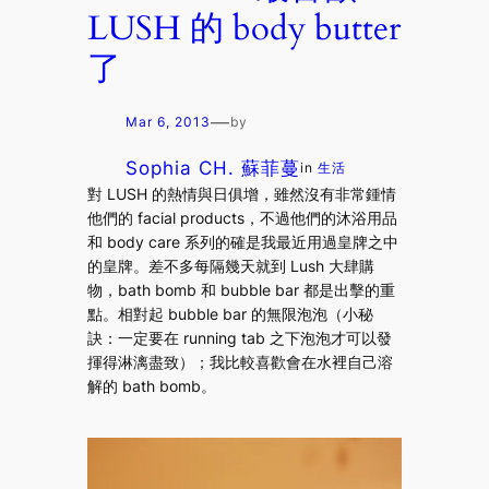
LUSH 的 body butter
了
—
Mar 6, 2013
by
Sophia CH. 蘇菲蔓
in
生活
對 LUSH 的熱情與日俱增，雖然沒有非常鍾情
他們的 facial products，不過他們的沐浴用品
和 body care 系列的確是我最近用過皇牌之中
的皇牌。差不多每隔幾天就到 Lush 大肆購
物，bath bomb 和 bubble bar 都是出擊的重
點。相對起 bubble bar 的無限泡泡（小秘
訣：一定要在 running tab 之下泡泡才可以發
揮得淋漓盡致）；我比較喜歡會在水裡自己溶
解的 bath bomb。