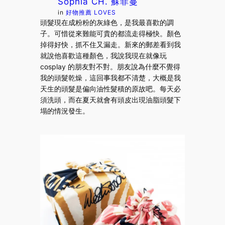
Sophia CH. 蘇菲蔓
in
好物推薦 LOVES
頭髮現在成粉粉的灰綠色，是我最喜歡的調
子。可惜從來難能可貴的都流走得極快。顏色
掉得好快，抓不住又漏走。新來的郵差看到我
就說他喜歡這種顏色，我說我現在就像玩
cosplay 的朋友對不對。朋友說為什麼不覺得
我的頭髮乾燥，這回事我都不清楚，大概是我
天生的頭髮是偏向油性髮積的原故吧。每天必
須洗頭，而在夏天就會有頭皮出現油脂頭髮下
塌的情況發生。