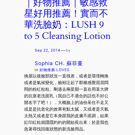
｜好物推薦｜敏感救
星好用推薦！實而不
華洗臉奶：LUSH 9
to 5 Cleansing Lotion
—
Sep 22, 2014
by
Sophia CH. 蘇菲蔓
in
好物推薦 LOVES
換屋以後臉部狀況一直很差，或者是環境轉換
或者是氣候變化，臉頰泛起了那種感覺屈屈悶
悶的粉紅粒粒。剛過去兩星期一直在用某大牌
的抗衰老洗面乳（我自己不適合的話也不好公
開名字了吧！），大概臉上的油份呆住不走又
或是是抗老化的效果有點太膩，又或者是天氣
太熱又或者是它本身跟我的皮膚不搭調，結果
紅印紅粒就隱隱約約的開始長出來；於是我也
急著尋找回復狀態的新洗臉用品。