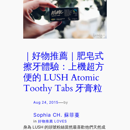
｜好物推薦｜肥皂式
擦牙體驗：上機超方
便的 LUSH Atomic
Toothy Tabs 牙膏粒
—
Aug 24, 2015
by
Sophia CH. 蘇菲蔓
in
好物推薦 LOVES
身為 LUSH 的頭號粉絲當然最喜歡他們天然成