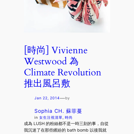
[時尚] Vivienne
Westwood 為
Climate Revolution
推出風呂敷
—
Jan 22, 2014
by
Sophia CH. 蘇菲蔓
in
女生注視清單
, 
時尚
成為 LUSH 的粉絲都不是一時三刻的事，自從
我沉迷了在那些繽紛的 bath bomb 以後我就