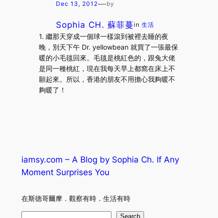
—
Dec 13, 2012
by
Sophia CH. 蘇菲蔓
in
生活
1. 繼那天穿成一個球一樣滾到被裡去睡的夜
晚，別天下午 Dr. yellowbean 就買了一張最保
暖的小毛毯回來。毛毯是桃紅色的，跟兔大佬
是同一種桃紅，現在我每天早上都窩在床上不
願起來。所以，香港的朋友不用擔心我夠暖不
夠暖了！
iamsy.com – A Blog by Sophia Ch. If Any
Moment Surprises You
在斯德哥爾摩．觀察有時．生活有時
S
Search