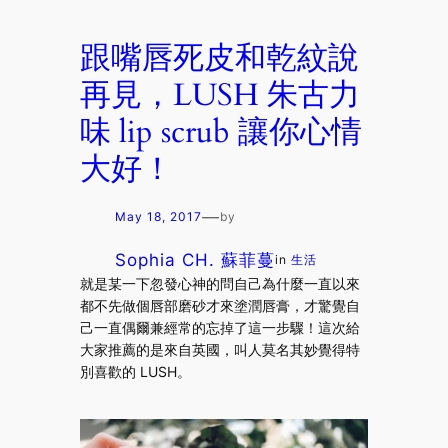
跟嘴唇死皮和乾紋說
再見，LUSH 朱古力
味 lip scrub 讓你心情
大好！
—
May 18, 2017
by
Sophia CH. 蘇菲蔓
in
生活
就是某一下忽發心神的問自己為什麼一直以來
都不先做個唇部磨砂才來塗潤唇膏，才驚覺自
己一直偶爾兼經常的忘掉了這一步驟！這次給
大家推薦的是來自英國，叫人莫名其妙覺得特
別喜歡的 LUSH。