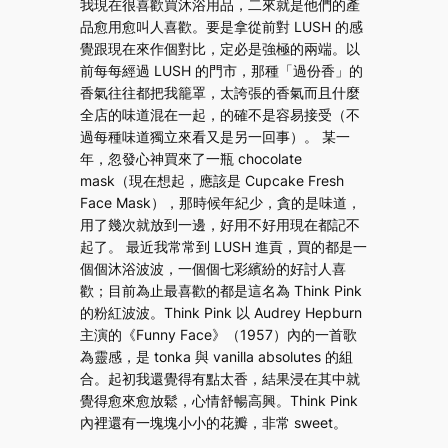
我現在很喜歡買沐浴用品，二來就是他們的產
品愈用愈叫人喜歡。要是拿從前對 LUSH 的感
覺跟現在來作個對比，定必是強極的兩端。以
前每每經過 LUSH 的門市，那種「過份香」的
香氣往往都把我籠罩，太誇張的香氣而且什麼
全店的味道混在一起，的確不是容易接受（不
過每種味道獨立來看又是另一回事）。 某一
年，忽發心神買來了一瓶 chocolate
mask（現在想起，應該是 Cupcake Fresh
Face Mask），那時候年紀少，貪的是味道，
用了幾次就放到一邊，好用不好用現在都記不
起了。 最近我常常到 LUSH 進貢，買的都是一
個個沐浴波波，一個個七彩繽紛的好討人喜
歡；目前為止最喜歡的都是這名為 Think Pink
的粉紅波波。Think Pink 以 Audrey Hepburn
主演的《Funny Face》（1957）內的一首歌
為靈感，是 tonka 與 vanilla absolutes 的組
合。起初我還覺得有點太香，結果浸在其中就
覺得愈來愈放鬆，心情舒暢高興。Think Pink
內裡還有一塊塊小小的花瓣，非常 sweet。