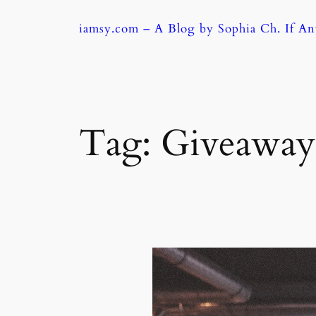
Skip
iamsy.com – A Blog by Sophia Ch. If A
to
content
Tag:
Giveaway