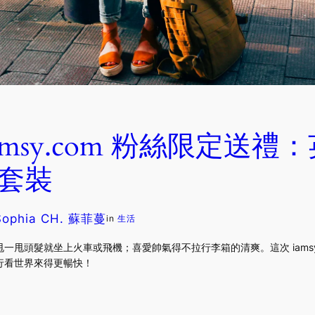
sy.com 粉絲限定送禮：英
背包套裝
Sophia CH. 蘇菲蔓
in
生活
一甩頭髮就坐上火車或飛機；喜愛帥氣得不拉行李箱的清爽。這次 iamsy
行看世界來得更暢快！