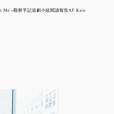
t Me
觀察手記
追劇小組
閱讀報告
AF Knit