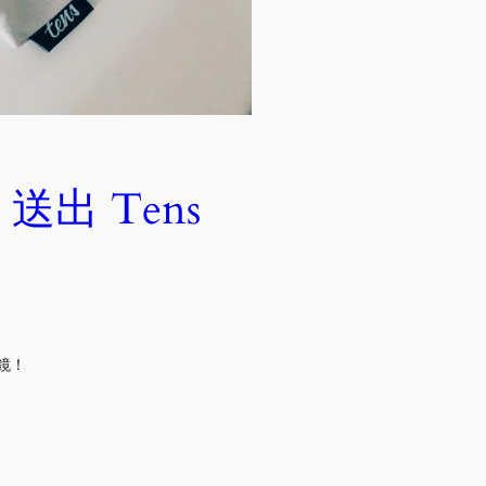
！送出 Tens
鏡！