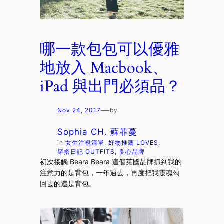
哪一款包包可以優雅
地放入 Macbook、
iPad 與出門必須品？
—
Nov 24, 2017
by
Sophia CH. 蘇菲蔓
in
女生注視清單
, 
好物推薦 LOVES
, 
穿搭日記 OUTFITS
, 
良心品牌
初次接觸 Beara Beara 這個英國品牌抓到我的
注意力的是背包，一年過去，再度把我靈魂勾
回去的還是背包。