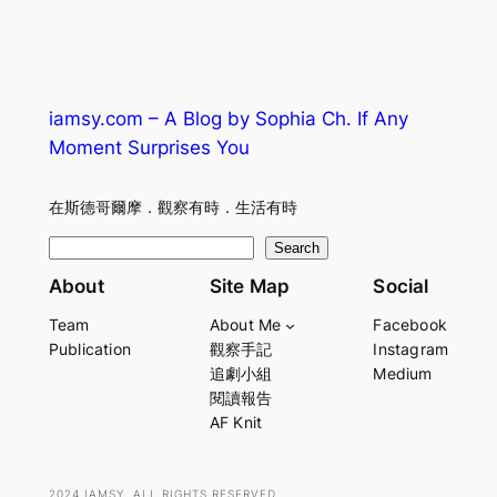
iamsy.com – A Blog by Sophia Ch. If Any
Moment Surprises You
在斯德哥爾摩．觀察有時．生活有時
S
Search
e
About
Site Map
Social
a
Team
About Me
Facebook
r
Publication
觀察手記
Instagram
c
追劇小組
Medium
h
閱讀報告
AF Knit
2024 IAMSY. ALL RIGHTS RESERVED.