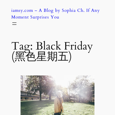
Skip
iamsy.com – A Blog by Sophia Ch. If Any
to
Moment Surprises You
content
Tag:
Black Friday
(黑色星期五)