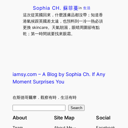
Sophia CH. 蘇菲蔓
in
生活
這次從英國回來，什麼護膚品都沒帶；知道香
港氣候跟英國差太遠，也預料到一冷一熱必須
更換 skincare。天氣朝濕，眼晴周圍卻有點
乾；第一時間就要找來眼霜。
iamsy.com – A Blog by Sophia Ch. If Any
Moment Surprises You
在斯德哥爾摩．觀察有時．生活有時
S
Search
e
About
Site Map
Social
a
Team
About Me
Facebook