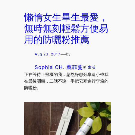
懶惰女生畢生最愛，
無時無刻輕鬆方便易
用的防曬粉推薦
—
Aug 23, 2017
by
Sophia CH. 蘇菲蔓
in
生活
正在等待上飛機的我，忽然好想分享這小樽我
在最後關頭，二話不說一手把它塞進行李箱的
防曬粉。