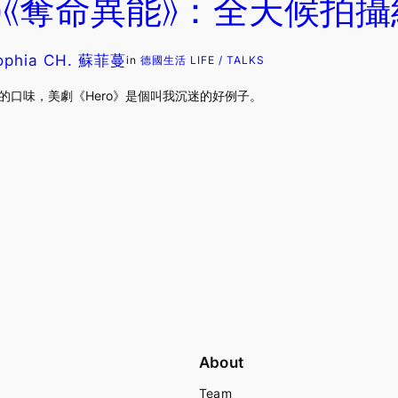
flix)《奪命異能》：全天候
ophia CH. 蘇菲蔓
in
德國生活 LIFE / TALKS
是我個人的口味，美劇《Hero》是個叫我沉迷的好例子。
About
Team