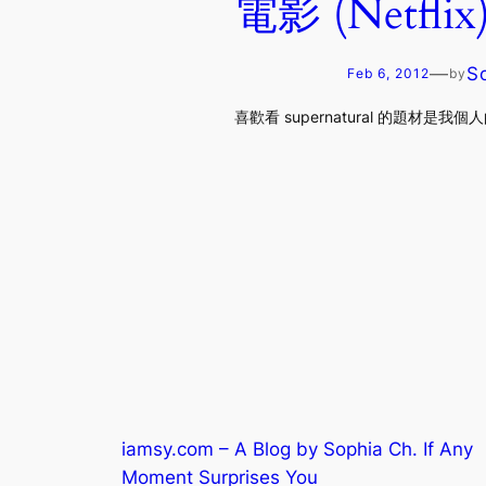
電影 (Net
—
S
Feb 6, 2012
by
喜歡看 supernatural 的題材
iamsy.com – A Blog by Sophia Ch. If Any
Moment Surprises You