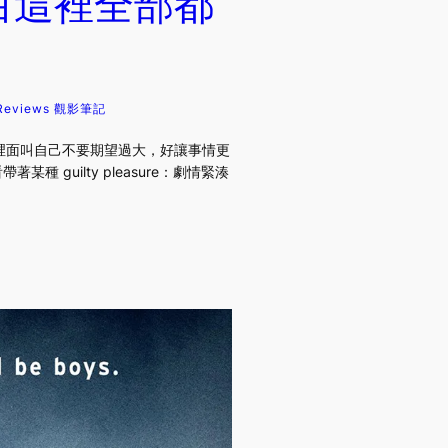
對白這裡全部都
Reviews 觀影筆記
袋裡面叫自己不要期望過大，好讓事情更
種 guilty pleasure：劇情緊湊