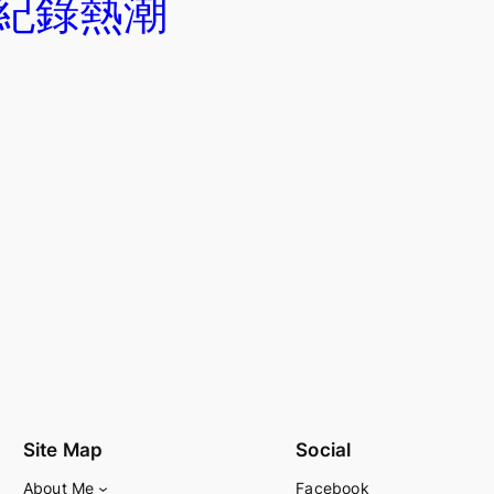
拍攝紀錄熱潮
Site Map
Social
About Me
Facebook