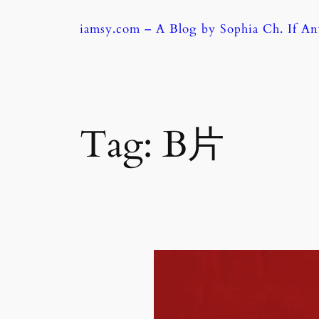
Skip
iamsy.com – A Blog by Sophia Ch. If A
to
content
Tag:
B片