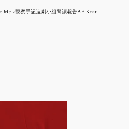
t Me
觀察手記
追劇小組
閱讀報告
AF Knit