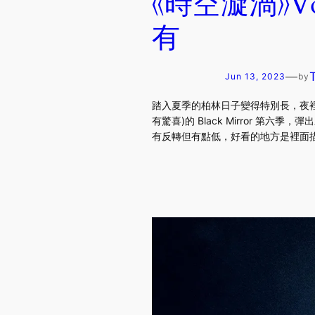
《時空漩渦》V
有
—
Jun 13, 2023
by
踏入夏季的柏林日子變得特別長，夜裡還
有驚喜)的 Black Mirror 第六
有反轉但有點低，好看的地方是裡面