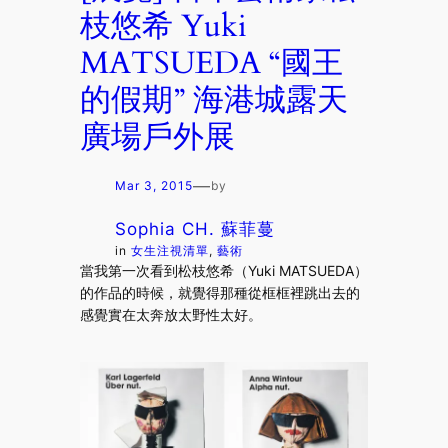
枝悠希 Yuki
MATSUEDA “國王
的假期” 海港城露天
廣場戶外展
—
Mar 3, 2015
by
Sophia CH. 蘇菲蔓
in
女生注視清單
, 
藝術
當我第一次看到松枝悠希（Yuki MATSUEDA）
的作品的時候，就覺得那種從框框裡跳出去的
感覺實在太奔放太野性太好。