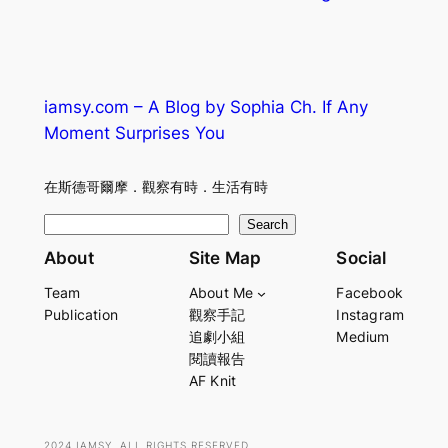
iamsy.com – A Blog by Sophia Ch. If Any
Moment Surprises You
在斯德哥爾摩．觀察有時．生活有時
S
Search
e
About
Site Map
Social
a
Team
About Me
Facebook
r
Publication
觀察手記
Instagram
c
追劇小組
Medium
h
閱讀報告
AF Knit
2024 IAMSY. ALL RIGHTS RESERVED.