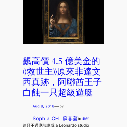
飆高價 4.5 億美金的
《救世主》原來非達文
西真跡，阿聯酋王子
白蝕一只超級遊艇
—
Aug 8, 2018
by
Sophia CH. 蘇菲蔓
in
藝術
這只不過應該說成 a Leonardo studio