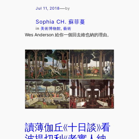
—
Jul 11, 2018
by
Sophia CH. 蘇菲蔓
in
美術博物館
, 
藝術
Wes Anderson 給你一個回去維也納的理由。
讀薄伽丘《十日談》看
波提切利《老實人納