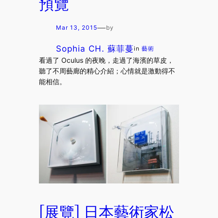
預覽
—
Mar 13, 2015
by
Sophia CH. 蘇菲蔓
in
藝術
看過了 Oculus 的夜晚，走過了海濱的草皮，
聽了不周藝廊的精心介紹；心情就是激動得不
能相信。
[展覽] 日本藝術家松