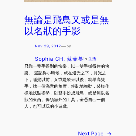
無論是飛鳥又或是無
以名狀的手影
—
Nov 29, 2012
by
Sophia CH. 蘇菲蔓
in
生活
只靠一雙手得到的快樂，以一雙手抓得住的快
樂。 還記得小時候，就在燈光之下，月光之
下，睡覺以前，又或是發呆以後；就舉高雙
手，找一個滿意的角度，糊亂地舞動，裝模作
樣地找點姿勢，以雙手扮成飛鳥，或是無以名
狀的東西。毋須額外的工具，全憑自己一個
人，也可以玩的小遊戲。
Next Page
→