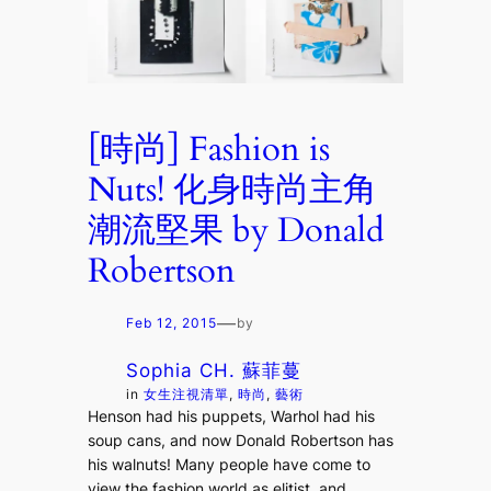
[時尚] Fashion is
Nuts! 化身時尚主角
潮流堅果 by Donald
Robertson
—
Feb 12, 2015
by
Sophia CH. 蘇菲蔓
in
女生注視清單
, 
時尚
, 
藝術
Henson had his puppets, Warhol had his
soup cans, and now Donald Robertson has
his walnuts! Many people have come to
view the fashion world as elitist, and