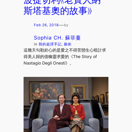
斯塔基奧的故事》
—
Feb 26, 2018
by
Sophia CH. 蘇菲蔓
in
我的超譯手記
, 
藝術
這幾天勾勒於心的是愛之不得苦戀生心暗計求
得美人歸的借幽靈求愛的《The Story of
Nastagio Degli Onesti》。