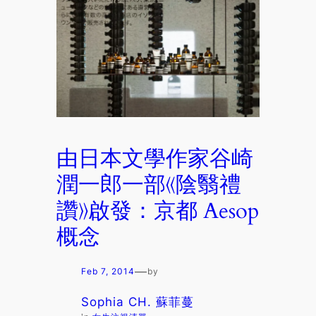
由日本文學作家谷崎
潤一郎一部《陰翳禮
讚》啟發：京都 Aesop
概念
—
Feb 7, 2014
by
Sophia CH. 蘇菲蔓