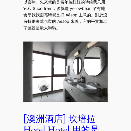
以言喻。先來就的是當年臉紅紅的時候我只用
它和 Sucodrem，後就是 yellowbean 罕有地
會塗我我面霜時就是打 Aēsop 主意的。對於沒
有特別奢華包裝的 Aēsop 來說，它的平實和老
字號說是最大籌碼。
[澳洲酒店] 坎培拉
Hotel Hotel 用的是