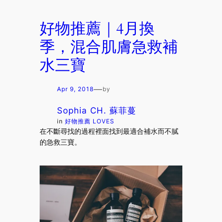
好物推薦｜4月換
季，混合肌膚急救補
水三寶
—
Apr 9, 2018
by
Sophia CH. 蘇菲蔓
in
好物推薦 LOVES
在不斷尋找的過程裡面找到最適合補水而不膩
的急救三寶。