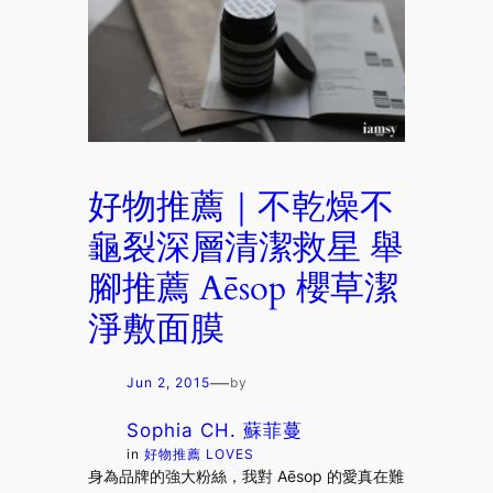
好物推薦｜不乾燥不
龜裂深層清潔救星 舉
腳推薦 Aēsop 櫻草潔
淨敷面膜
—
Jun 2, 2015
by
Sophia CH. 蘇菲蔓
in
好物推薦 LOVES
身為品牌的強大粉絲，我對 Aēsop 的愛真在難