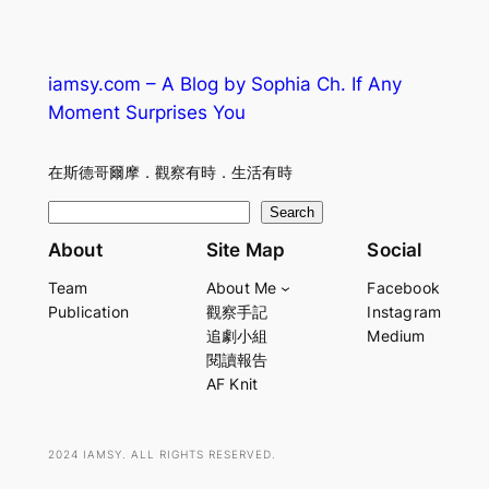
iamsy.com – A Blog by Sophia Ch. If Any
Moment Surprises You
在斯德哥爾摩．觀察有時．生活有時
S
Search
e
About
Site Map
Social
a
Team
About Me
Facebook
r
Publication
觀察手記
Instagram
c
追劇小組
Medium
h
閱讀報告
AF Knit
2024 IAMSY. ALL RIGHTS RESERVED.