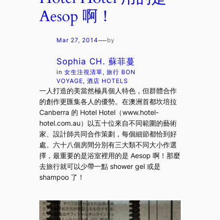
Aesop 啊！
—
Mar 27, 2014
by
Sophia CH. 蘇菲蔓
in
女生注視清單
, 
旅行 BON
VOYAGE
, 
酒店 HOTELS
一人打造的美當然極具個人特色，但群體合作
的創作更匯集各人的優勢。在澳洲首都坎培拉
Canberra 的 Hotel Hotel（www.hotel-
hotel.com.au）以五十位來自不同範圍的藝術
家、設計師共同合作策劃，每個細節都恰到好
處。六十八個房間分別有三大類不同大小作選
擇，最重要的是浴室裡用的是 Aesop 啊！那麼
去旅行就可以少帶一點 shower gel 或是
shampoo 了！