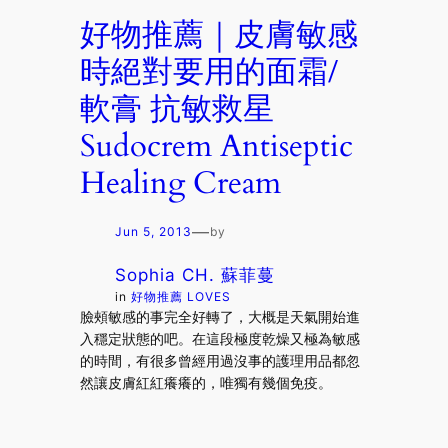
好物推薦｜皮膚敏感
時絕對要用的面霜/
軟膏 抗敏救星
Sudocrem Antiseptic
Healing Cream
—
Jun 5, 2013
by
Sophia CH. 蘇菲蔓
in
好物推薦 LOVES
臉頰敏感的事完全好轉了，大概是天氣開始進
入穩定狀態的吧。在這段極度乾燥又極為敏感
的時間，有很多曾經用過沒事的護理用品都忽
然讓皮膚紅紅癢癢的，唯獨有幾個免疫。