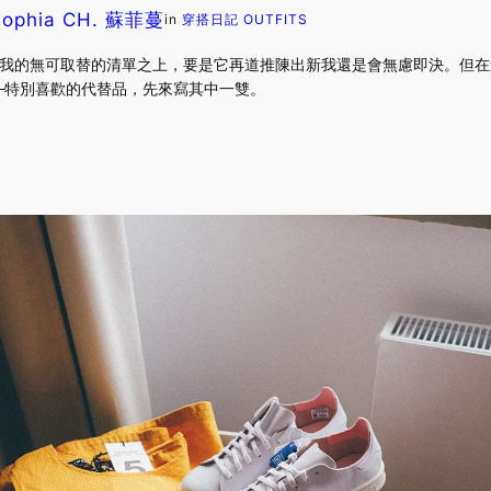
Sophia CH. 蘇菲蔓
in
穿搭日記 OUTFITS
de 仍然是在我的無可取替的清單之上，要是它再道推陳出新我還是會無慮即決
─特別喜歡的代替品，先來寫其中一雙。