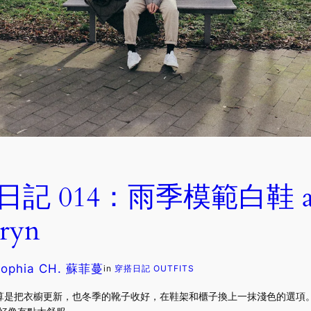
記 014：雨季模範白鞋 ad
eryn
Sophia CH. 蘇菲蔓
in
穿搭日記 OUTFITS
是把衣櫥更新，也冬季的靴子收好，在鞋架和櫃子換上一抹淺色的選項。我發