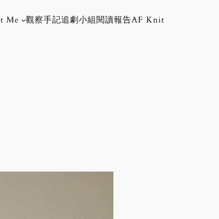
t Me
觀察手記
追劇小組
閱讀報告
AF Knit