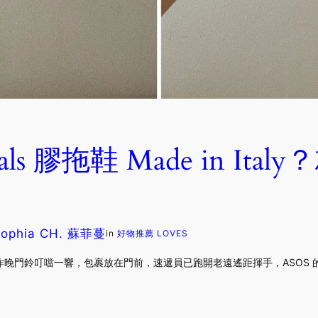
ginals 膠拖鞋 Made in It
Sophia CH. 蘇菲蔓
in
好物推薦 LOVES
晚門鈴叮噹一響，包裹放在門前，速遞員已跑開老遠遙距揮手，ASOS 