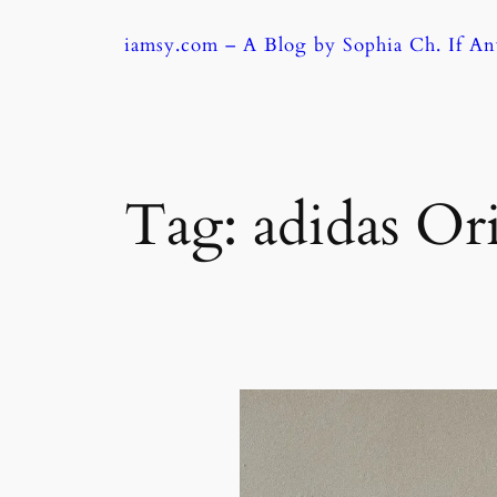
Skip
iamsy.com – A Blog by Sophia Ch. If A
to
content
Tag:
adidas Ori