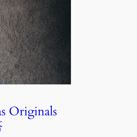
riginals
搭