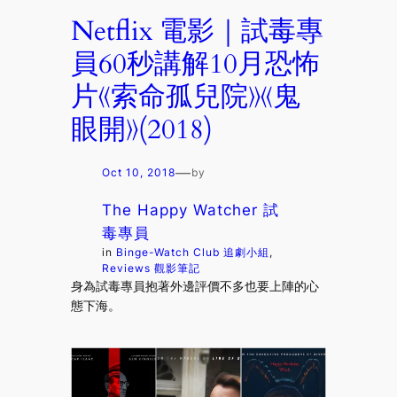
Netflix 電影｜試毒專
員60秒講解10月恐怖
片《索命孤兒院》《鬼
眼開》(2018)
—
Oct 10, 2018
by
The Happy Watcher 試
毒專員
in
Binge-Watch Club 追劇小組
, 
Reviews 觀影筆記
身為試毒專員抱著外邊評價不多也要上陣的心
態下海。