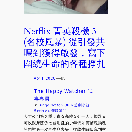
Netflix 菁英殺機 3
(名校風暴) 從引發共
嗚到獲得啟發，寫下
圍繞生命的各種掙扎
—
Apr 1, 2020
by
The Happy Watcher 試
毒專員
in
Binge-Watch Club 追劇小組
, 
Reviews 觀影筆記
今年來到第３季，青春高校又死一人，觀眾又
可以觀摩關係七國咁亂的少年們如何驚魂動魄
的面對另一次的生命喪失；從學生關係寫到對