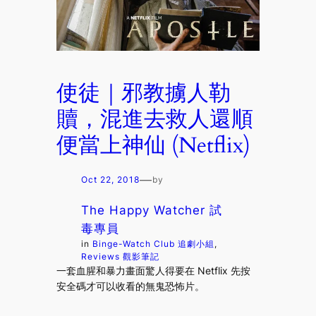
使徒｜邪教擄人勒
贖，混進去救人還順
便當上神仙 (Netflix)
—
Oct 22, 2018
by
The Happy Watcher 試
毒專員
in
Binge-Watch Club 追劇小組
, 
Reviews 觀影筆記
一套血腥和暴力畫面驚人得要在 Netflix 先按
安全碼才可以收看的無鬼恐怖片。