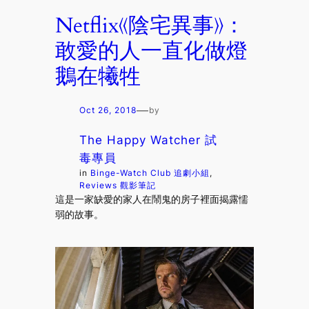
Netflix《陰宅異事》：
敢愛的人一直化做燈
鵝在犧牲
—
Oct 26, 2018
by
The Happy Watcher 試
毒專員
in
Binge-Watch Club 追劇小組
, 
Reviews 觀影筆記
這是一家缺愛的家人在鬧鬼的房子裡面揭露懦
弱的故事。