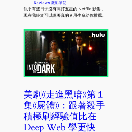
Reviews 觀影筆記
似乎有些日子沒有高打五星的 Netflix 影集，
現在我終於可以說著真的＃用生命給你推薦。
美劇《走進黑暗》第１
集《屍體》：跟著殺手
積極刷經驗值比在
Deep Web 學更快