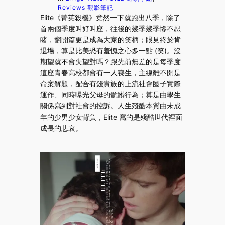
Reviews 觀影筆記
Elite《菁英殺機》竟然一下就跑出八季，除了
首兩個季度叫好叫座，往後的幾季幾季慘不忍
睹，翻開篇更是成為大家的笑柄；眼見終於肯
退場，算是比美恐有羞愧之心多一點 (笑)。沒
期望就不會失望對嗎？跟先前無差的是每季度
這座青春高校都會有一人喪生，主線離不開是
命案解題，配合有錢貴族的上流社會圈子實際
運作、同時曝光父母的骯髒行為；算是由學生
關係寫到對社會的控訴。人生殘酷本質由未成
年的少男少女背負，Elite 寫的是殘酷世代裡面
成長的悲哀。