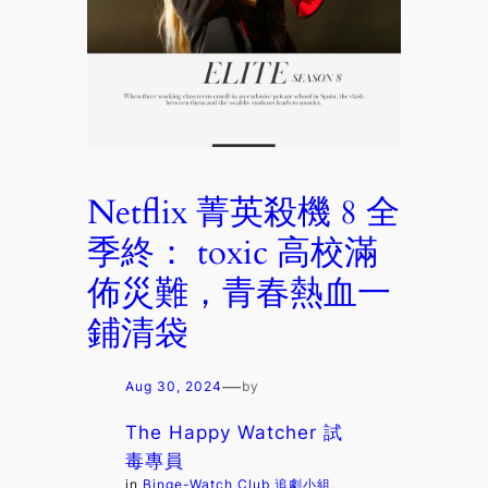
Netflix 菁英殺機 8 全
季終： toxic 高校滿
佈災難，青春熱血一
鋪清袋
—
Aug 30, 2024
by
The Happy Watcher 試
毒專員
in
Binge-Watch Club 追劇小組
, 