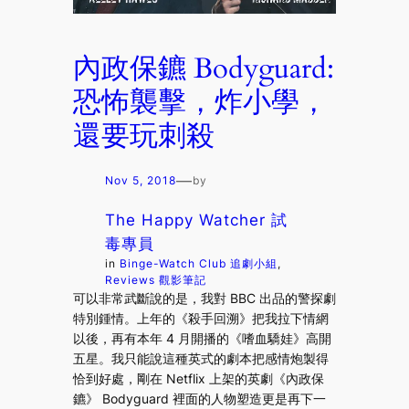
內政保鑣 Bodyguard:
恐怖襲擊，炸小學，
還要玩刺殺
—
Nov 5, 2018
by
The Happy Watcher 試
毒專員
in
Binge-Watch Club 追劇小組
, 
Reviews 觀影筆記
可以非常武斷說的是，我對 BBC 出品的警探劇
特別鍾情。上年的《殺手回溯》把我拉下情網
以後，再有本年 4 月開播的《嗜血驕娃》高開
五星。我只能說這種英式的劇本把感情炮製得
恰到好處，剛在 Netflix 上架的英劇《內政保
鑣》 Bodyguard 裡面的人物塑造更是再下一