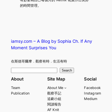
的時間管理。
iamsy.com – A Blog by Sophia Ch. If Any
Moment Surprises You
在斯德哥爾摩．觀察有時．生活有時
S
Search
e
About
Site Map
Social
a
Team
About Me
Facebook
r
Publication
觀察手記
Instagram
c
追劇小組
Medium
h
閱讀報告
AF Knit