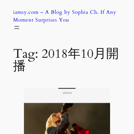
Skip
iamsy.com – A Blog by Sophia Ch. If Any
to
Moment Surprises You
content
Tag:
2018年10月開
播