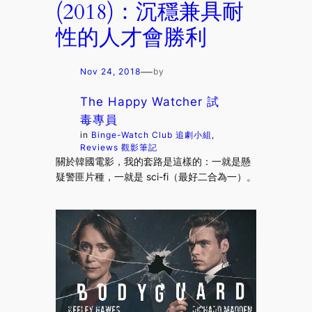
(2018)：沉穩兼具耐
性的人才會勝利
—
Nov 24, 2018
by
The Happy Watcher 試
毒專員
in
Binge-Watch Club 追劇小組
, 
Reviews 觀影筆記
關於韓國電影，我的套路是這樣的：一就是懸
疑警匪片種，一就是 sci-fi（最好二合為一）。