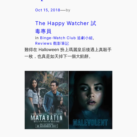
—
Oct 15, 2018
by
The Happy Watcher 試
毒專員
in
Binge-Watch Club 追劇小組
, 
Reviews 觀影筆記
難得在 Halloween 扮上瑪麗皇后後遇上真殺手
一枚，也真是如天掉下一個大餡餅。