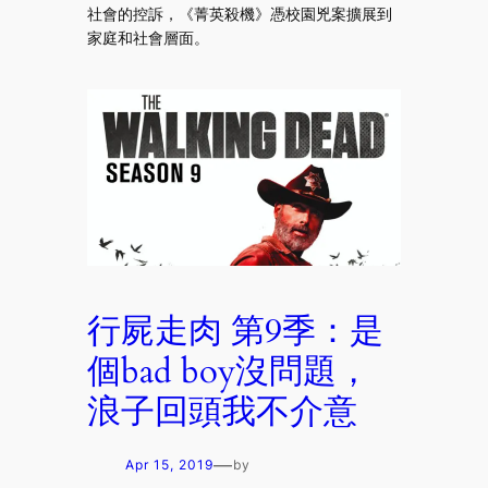
社會的控訴，《菁英殺機》憑校園兇案擴展到
家庭和社會層面。
行屍走肉 第9季：是
個bad boy沒問題，
浪子回頭我不介意
—
Apr 15, 2019
by