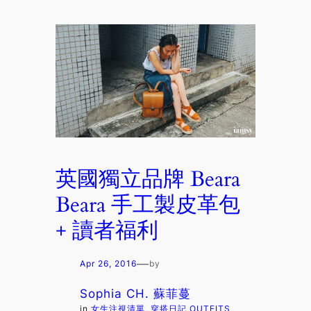
英國獨立品牌 Beara
Beara 手工製皮革包
+ 讀者福利
—
Apr 26, 2016
by
Sophia CH. 蘇菲蔓
in
女生注視清單
, 
穿搭日記 OUTFITS