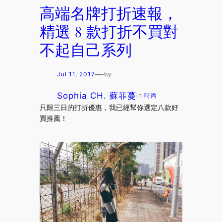
高端名牌打折速報，
精選 8 款打折不買對
不起自己系列
—
Jul 11, 2017
by
Sophia CH. 蘇菲蔓
in
時尚
只限三日的打折優惠，我已經幫你選定八款好
買推薦！