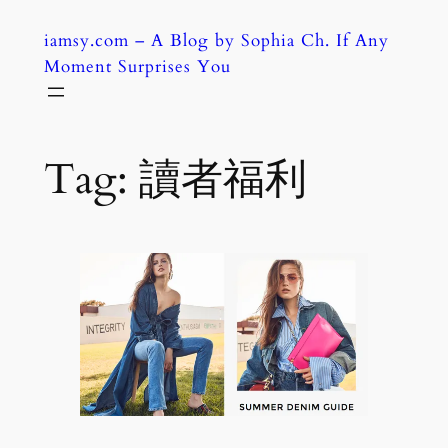
Skip
iamsy.com – A Blog by Sophia Ch. If Any
to
Moment Surprises You
content
Tag:
讀者福利