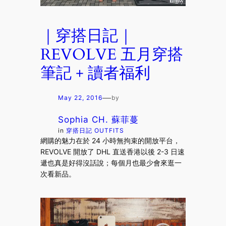
｜穿搭日記｜
REVOLVE 五月穿搭
筆記 + 讀者福利
—
May 22, 2016
by
Sophia CH. 蘇菲蔓
in
穿搭日記 OUTFITS
網購的魅力在於 24 小時無拘束的開放平台，
REVOLVE 開放了 DHL 直送香港以後 2-3 日速
遞也真是好得沒話說；每個月也最少會來逛一
次看新品。