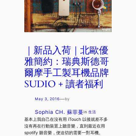
｜新品入荷｜北歐優
雅簡約：瑞典斯德哥
爾摩手工製耳機品牌
SUDIO + 讀者福利
—
May 3, 2016
by
Sophia CH. 蘇菲蔓
in
生活
基本上我自己在沒有用 iTouch 以後就差不多
沒有再在行動裝置上聽音樂，直到最近在用
spotify 聽音樂，便迫切的需要一對耳機。