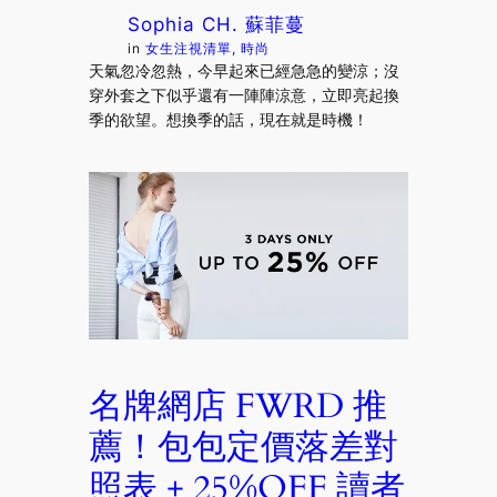
Sophia CH. 蘇菲蔓
in
女生注視清單
, 
時尚
天氣忽冷忽熱，今早起來已經急急的變涼；沒
穿外套之下似乎還有一陣陣涼意，立即亮起換
季的欲望。想換季的話，現在就是時機！
名牌網店 FWRD 推
薦！包包定價落差對
照表 + 25%OFF 讀者