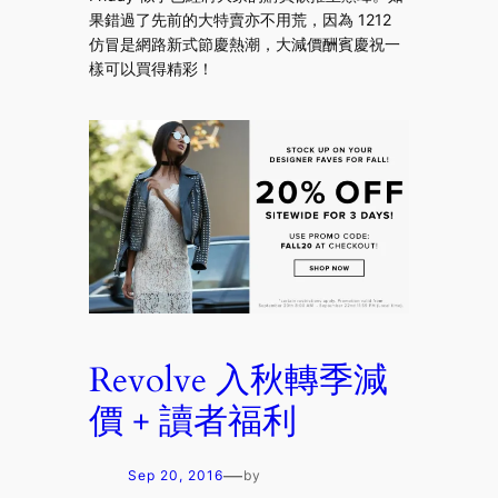
果錯過了先前的大特賣亦不用荒，因為 1212
仿冒是網路新式節慶熱潮，大減價酬賓慶祝一
樣可以買得精彩！
Revolve 入秋轉季減
價 + 讀者福利
—
Sep 20, 2016
by