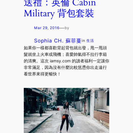
送禮：英倫 Cabin
Military 背包套裝
—
Mar 29, 2016
by
Sophia CH. 蘇菲蔓
in
生活
如果你一樣都喜歡背起背包就出發，甩一甩頭
髮就坐上火車或飛機；喜愛帥氣得不拉行李箱
的清爽。這次 iamsy.com 的讀者福利一定讓你
非常滿足，因為沒有什麼比較慫恿你出走遠行
看世界來得更暢快！