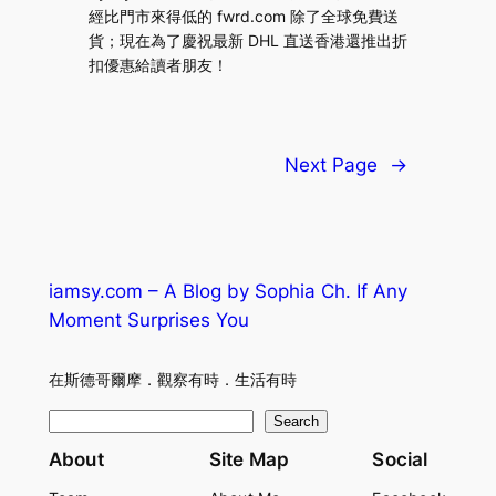
經比門市來得低的 fwrd.com 除了全球免費送
貨；現在為了慶祝最新 DHL 直送香港還推出折
扣優惠給讀者朋友！
Next Page
→
iamsy.com – A Blog by Sophia Ch. If Any
Moment Surprises You
在斯德哥爾摩．觀察有時．生活有時
S
Search
e
About
Site Map
Social
a