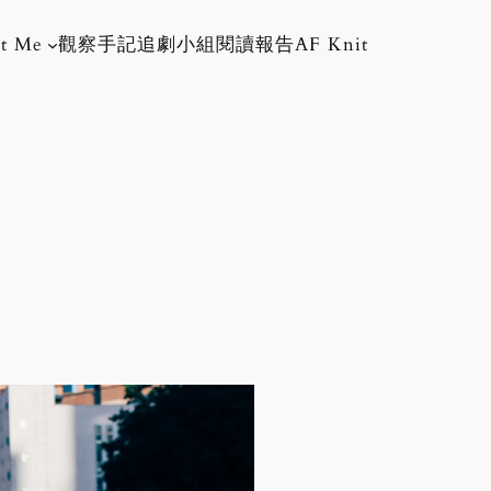
t Me
觀察手記
追劇小組
閱讀報告
AF Knit