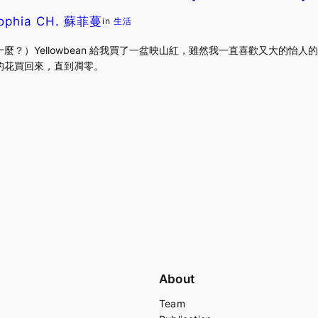
ophia CH. 蘇菲蔓
in
生活
麼？）Yellowbean 給我買了一盆映山紅，雖然我一直喜歡又大的怡
的花買回來，直到凋零。
About
Team