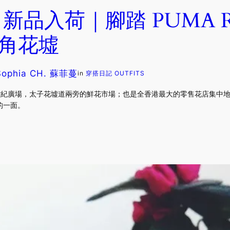
品入荷｜腳踏 PUMA R6
旺角花墟
Sophia CH. 蘇菲蔓
in
穿搭日記 OUTFITS
新世紀廣場，太子花墟道兩旁的鮮花市場；也是全香港最大的零售花店集中
的一面。