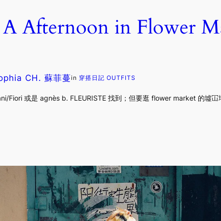
fternoon in Flower 
ophia CH. 蘇菲蔓
in
穿搭日記 OUTFITS
iori 或是 agnès b. FLEURISTE 找到；但要逛 flower mark