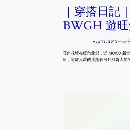
｜穿搭日記｜新
BWGH 遊
—
Aug 13, 2015
by
旺角花墟在旺角北部，近 MOKO 
角，遠離人群的還是有另外鮮為人知