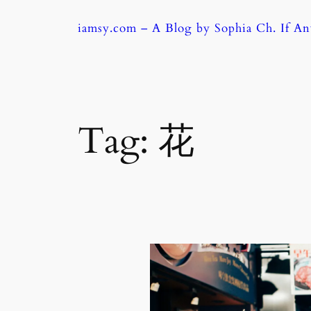
Skip
iamsy.com – A Blog by Sophia Ch. If A
to
content
Tag:
花