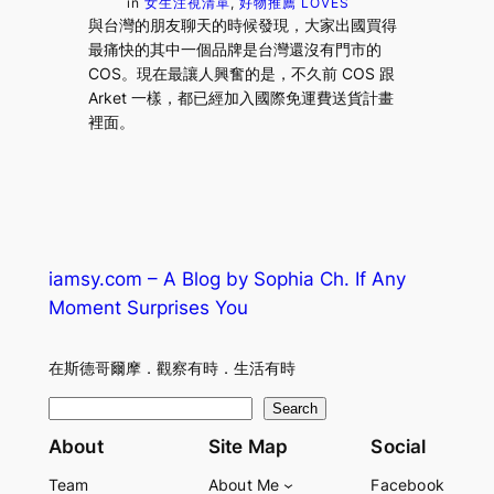
in
女生注視清單
, 
好物推薦 LOVES
與台灣的朋友聊天的時候發現，大家出國買得
最痛快的其中一個品牌是台灣還沒有門市的
COS。現在最讓人興奮的是，不久前 COS 跟
Arket 一樣，都已經加入國際免運費送貨計畫
裡面。
iamsy.com – A Blog by Sophia Ch. If Any
Moment Surprises You
在斯德哥爾摩．觀察有時．生活有時
S
Search
e
About
Site Map
Social
a
Team
About Me
Facebook