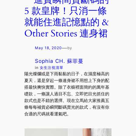
5 款皇牌！只消一條
就能住進記憶點的 &
Other Stories 連身裙
—
May 18, 2020
by
Sophia CH. 蘇菲蔓
in
女生注視清單
陽光燦爛或是下雨黏黏的日子，在濕度極高的
夏天，還是穿起一條連身裙不用想上下身的配
搭最快爽快實際。除了衣櫥裡面簡約的萬年基
礎款，一條讓人過目不忘、立即把目光抓住的
款式也是不錯的選擇。現在立馬給大家推薦五
條每每補貨必瞬間斷碼賣光的款式，有沒有你
合適的尺碼就看運氣吧。