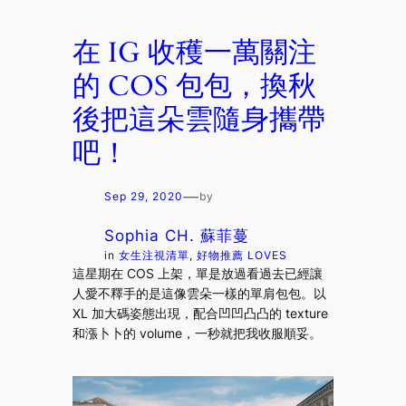
在 IG 收穫一萬關注
的 COS 包包，換秋
後把這朵雲隨身攜帶
吧！
—
Sep 29, 2020
by
Sophia CH. 蘇菲蔓
in
女生注視清單
, 
好物推薦 LOVES
這星期在 COS 上架，單是放過看過去已經讓
人愛不釋手的是這像雲朵一樣的單肩包包。以
XL 加大碼姿態出現，配合凹凹凸凸的 texture
和漲卜卜的 volume，一秒就把我收服順妥。