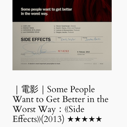
｜電影｜Some People
Want to Get Better in the
Worst Way：《Side
Effects》(2013) ★★★★★