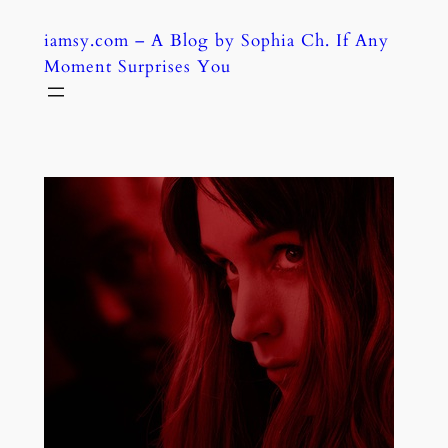
Skip
iamsy.com – A Blog by Sophia Ch. If Any
to
Moment Surprises You
content