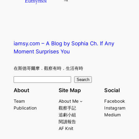
Euthymol
→
iamsy.com – A Blog by Sophia Ch. If Any
Moment Surprises You
在斯德哥爾摩．觀察有時．生活有時
S
Search
e
About
Site Map
Social
a
Team
About Me
Facebook
r
Publication
觀察手記
Instagram
c
追劇小組
Medium
h
閱讀報告
AF Knit