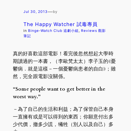
—
Jul 30, 2013
by
The Happy Watcher 試毒專員
in
Binge-Watch Club 追劇小組
, 
Reviews 觀影
筆記
真的好喜歡這部電影！看完後忽然想起大學時
期讀過的一本書，（李歐梵太太）李子玉的《憂
鬱病​​．就是這樣－一個憂鬱病患者的自白》；雖
然，完全跟電影沒關係。
“Some people want to get better in the
worst way.”
－為了自己的生活和利益；為了保管自己本身
一直擁有或是可以得到的東西；你願意付出多
少代價，撤多少謊，犧牲（別人以及自己）多