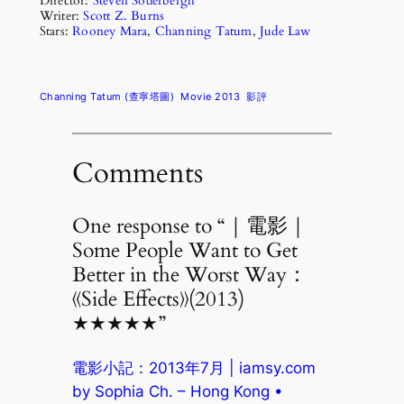
Director:
Steven Soderbergh
Writer:
Scott Z. Burns
Stars:
Rooney Mara
,
Channing Tatum
,
Jude Law
Channing Tatum (查寧塔圖)
Movie 2013
影評
Comments
One response to “｜電影｜
Some People Want to Get
Better in the Worst Way：
《Side Effects》(2013)
★★★★★”
電影小記：2013年7月 | iamsy.com
by Sophia Ch. – Hong Kong •