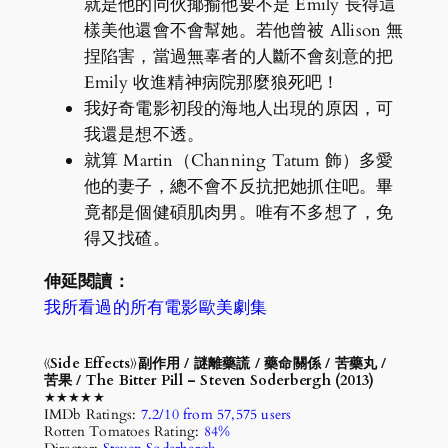
就是他的同伙揶揄他要不是 Emily 長得這
樣美他還會不會幫她。若他曾被 Allison 無
捏陷害，當過無辜者的人斷不會刻意的把
Emily 收進精神病院那麼狼死吧！
我好奇電影初段的海地人出現的原因，可
我還是想不透。
就算 Martin（Channing Tatum 飾）多愛
他的妻子，總不會不反抗把她抓住吧。畢
竟都是個健碩肌肉男。唯有不多想了，免
得又找碴。
伸延閱讀：
我所看過的所有電影歐美劇集
《Side Effects》副作用 / 謎離藥謊 / 藥命關係 / 苦藥丸 /
苦果 / The Bitter Pill – Steven Soderbergh (2013)
★★★★★
IMDb Ratings:
7.2/10 from 57,575 users
Rotten Tomatoes Rating:
84%