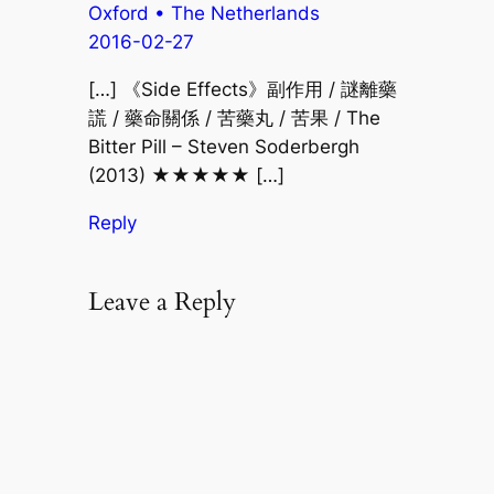
Oxford • The Netherlands
2016-02-27
[…] 《Side Effects》副作用 / 謎離藥
謊 / 藥命關係 / 苦藥丸 / 苦果 / The
Bitter Pill – Steven Soderbergh
(2013) ★★★★★ […]
Reply
Leave a Reply