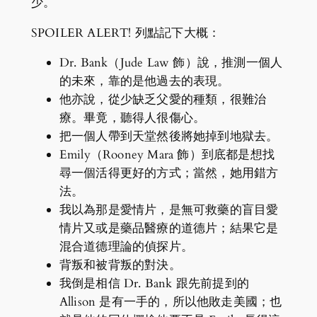
少。
SPOILER ALERT! 列點記下大概：
Dr. Bank（Jude Law 飾）說，推測一個人
的未來，靠的是他過去的表現。
他亦說，從少缺乏父愛的種類，很難治
療。畢竟，聽得人很傷心。
把一個人帶到天堂然後將她掉到地獄去。
Emily（Rooney Mara 飾）到底都是想找
尋一個活得更好的方式；當然，她用錯方
法。
我以為那是愛情片，是無可救藥的盲目愛
情片又或是藥品醫療的道德片；結果它是
混合道德理論的偵探片。
背叛和被背叛的對決。
我倒是相信 Dr. Bank 跟先前提到的
Allison 是有一手的，所以他敗走美國；也