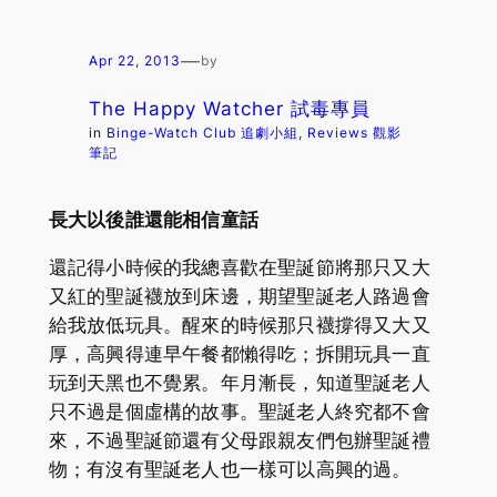
—
Apr 22, 2013
by
The Happy Watcher 試毒專員
in
Binge-Watch Club 追劇小組
, 
Reviews 觀影
筆記
長大以後誰還能相信童話
還記得小時候的我總喜歡在聖誕節將那只又大
又紅的聖誕襪放到床邊，期望聖誕老人路過會
給我放低玩具。醒來的時候那只襪撐得又大又
厚，高興得連早午餐都懶得吃；拆開玩具一直
玩到天黑也不覺累。年月漸長，知道聖誕老人
只不過是個虛構的故事。聖誕老人終究都不會
來，不過聖誕節還有父母跟親友們包辦聖誕禮
物；有沒有聖誕老人也一樣可以高興的過。