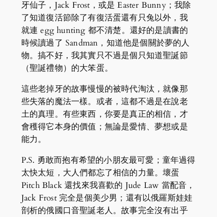
牙仙子，Jack Frost，或是 Easter Bunny；我除
了知道復活節除了有復活蛋還有只兔以外，我
就連 egg hunting 都不清楚。還好的是讀書的
時候讀過了 Sandman，知道他是個關於夢的人
物。搞不好，我其實只不過是個只知道聖誕節
（聖誕禮物）的大笨蛋。
這些老掉牙的故事慢慢的被時代淘汰，就像那
些失落的魔法一樣。或者，這都不過是在說老
土的真理。有些東西，你要是真正的相信，才
會穫得它本身的價值；無論是愛情、夢想或是
能力。
P.S. 勇敢而抱有希望的小朋友最可愛；童年過得
太快太短，大人們都忘了相信的力量。壞蛋
Pitch Black 還找來我喜歡的 Jude Law 當配音，
Jack Frost 完全是個美少男；還有以俄羅斯娃娃
剖析的俄國口音聖誕老人。故事完全沒有出乎