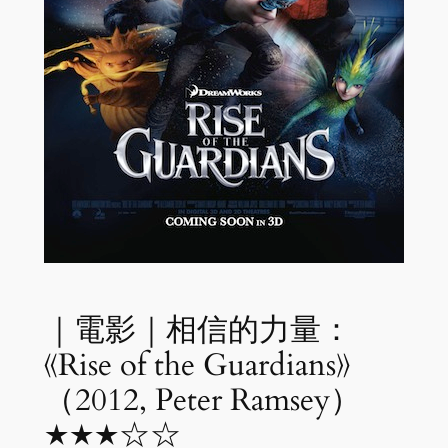
｜電影｜相信的力量：
《Rise of the Guardians》
（2012, Peter Ramsey）
★★★☆☆