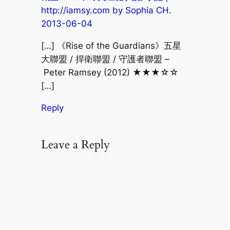
http://iamsy.com by Sophia CH.
2013-06-04
[…] 《Rise of the Guardians》五星
大聯盟 / 捍衛聯盟 / 守護者聯盟 –
Peter Ramsey (2012) ★★★☆☆
[…]
Reply
Leave a Reply