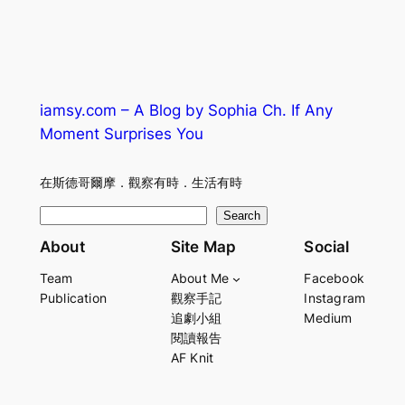
iamsy.com – A Blog by Sophia Ch. If Any
Moment Surprises You
在斯德哥爾摩．觀察有時．生活有時
S
Search
e
About
Site Map
Social
a
Team
About Me
Facebook
r
Publication
觀察手記
Instagram
c
追劇小組
Medium
h
閱讀報告
AF Knit