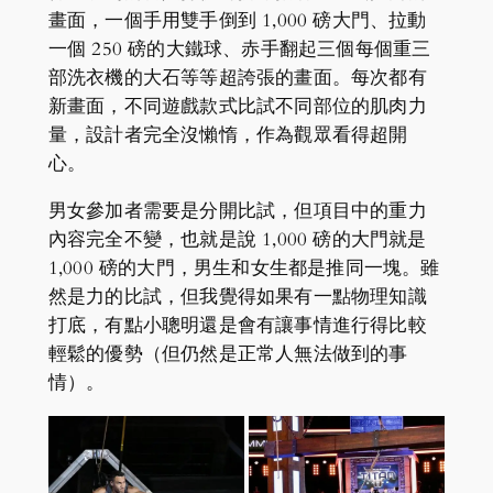
畫面，一個手用雙手倒到 1,000 磅大門、拉動
一個 250 磅的大鐵球、赤手翻起三個每個重三
部洗衣機的大石等等超誇張的畫面。每次都有
新畫面，不同遊戲款式比試不同部位的肌肉力
量，設計者完全沒懶惰，作為觀眾看得超開
心。
男女參加者需要是分開比試，但項目中的重力
內容完全不變，也就是說 1,000 磅的大門就是
1,000 磅的大門，男生和女生都是推同一塊。雖
然是力的比試，但我覺得如果有一點物理知識
打底，有點小聰明還是會有讓事情進行得比較
輕鬆的優勢（但仍然是正常人無法做到的事
情）。