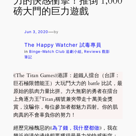
力的快感衝擊！推倒 1,000
磅大門的巨力遊戲
—
Jun 3, 2020
by
The Happy Watcher 試毒專員
in
Binge-Watch Club 追劇小組
, 
Reviews 觀影
筆記
《The Titan Games》港譯：超鐵人擂台（台譯：
巨石極限體能王）大玩鬥大力的 battle 比試，最
原始的肌肉力量比拼。力大無窮的勇者在擂台
上角逐力王「Titan」稱號兼夾帶走十萬美金獎
賞，沒騙你，每位參加者都魅力四射。你的肌
肉真的不會辜負你的努力！
經歷完極醜惡的《
為了錢，我什麼都做
》，我在
幾近崩潰的邊緣想要獲得最暴力的快感衝突；