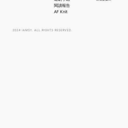
h
閱讀報告
AF Knit
2024 IAMSY. ALL RIGHTS RESERVED.