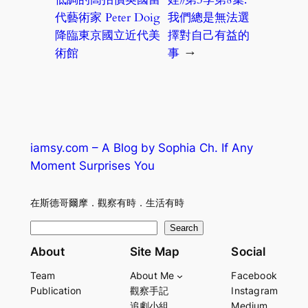
代藝術家 Peter Doig
我們總是無法選
降臨東京國立近代美
擇對自己有益的
術館
事
→
iamsy.com – A Blog by Sophia Ch. If Any
Moment Surprises You
在斯德哥爾摩．觀察有時．生活有時
S
Search
e
About
Site Map
Social
a
Team
About Me
Facebook
r
Publication
觀察手記
Instagram
c
追劇小組
Medium