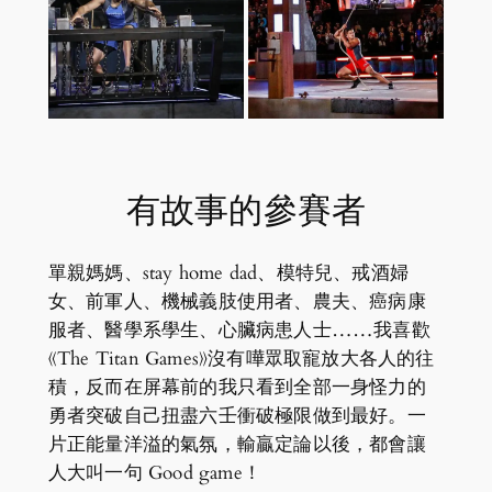
有故事的參賽者
單親媽媽、stay home dad、模特兒、戒酒婦
女、前軍人、機械義肢使用者、農夫、癌病康
服者、醫學系學生、心臟病患人士……我喜歡
《The Titan Games》沒有嘩眾取寵放大各人的往
積，反而在屏幕前的我只看到全部一身怪力的
勇者突破自己扭盡六壬衝破極限做到最好。一
片正能量洋溢的氣氛，輸贏定論以後，都會讓
人大叫一句 Good game！