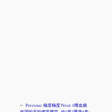
←
Previous:
極度極度
Next:
《嗜血嬌
低調的高拍價英國當
娃》第3季第8集: