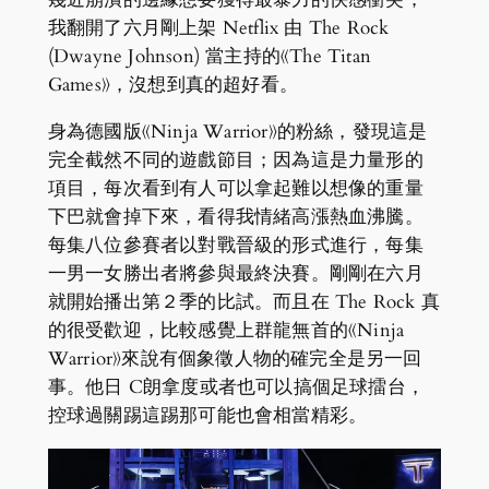
我翻開了六月剛上架 Netflix 由 The Rock
(Dwayne Johnson) 當主持的《The Titan
Games》，沒想到真的超好看。
身為德國版《Ninja Warrior》的粉絲，發現這是
完全截然不同的遊戲節目；因為這是力量形的
項目，每次看到有人可以拿起難以想像的重量
下巴就會掉下來，看得我情緒高漲熱血沸騰。
每集八位參賽者以對戰晉級的形式進行，每集
一男一女勝出者將參與最終決賽。剛剛在六月
就開始播出第２季的比試。而且在 The Rock 真
的很受歡迎，比較感覺上群龍無首的《Ninja
Warrior》來說有個象徵人物的確完全是另一回
事。他日 C朗拿度或者也可以搞個足球擂台，
控球過關踢這踢那可能也會相當精彩。