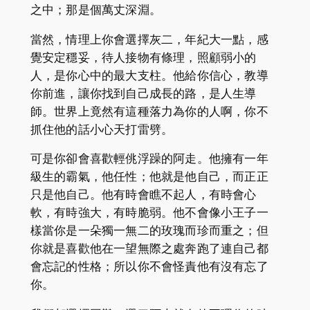
之中；那是個萬丈深淵。
當然，情理上你會選擇灰二，年紀大一點，感
覺安定穩妥，待人接物有條理，照顧弱小的
人，是你心中的最大支柱。他給你信心，教導
你前進，讓你找到自己成長的路，是人生導
師。世界上竟然有這種落力為你的人啊，你不
抓住他的話小心天打雷劈。
可是你卻會喜歡輕佻浮躁的阿走。他擁有一年
級生的霸氣，他任性；他就是他自己，而正正
只是他自己。他有時會瞧不起人，有時會心
軟，有時強大，有時脆弱。他不會像小王子一
樣當你是一朵獨一無二的玫瑰而珍而重之；但
你就是喜歡他在一望無際之處奔跑了連自己都
會忘記的性格；所以你不會怪責他有沒有忘了
你。