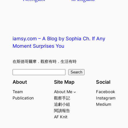
iamsy.com – A Blog by Sophia Ch. If Any
Moment Surprises You
在斯德哥爾摩．觀察有時．生活有時
S
Search
e
About
Site Map
Social
a
Team
About Me
Facebook
r
Publication
觀察手記
Instagram
c
追劇小組
Medium
h
閱讀報告
AF Knit