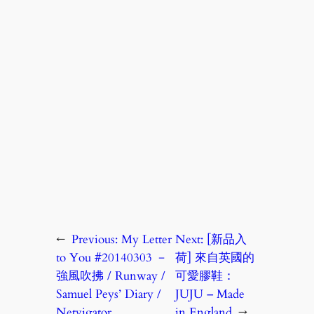
←
Previous:
My Letter
Next:
[新品入
to You #20140303 －
荷] 來自英國的
強風吹拂 / Runway /
可愛膠鞋：
Samuel Peys’ Diary /
JUJU – Made
Netvigator
in England
→