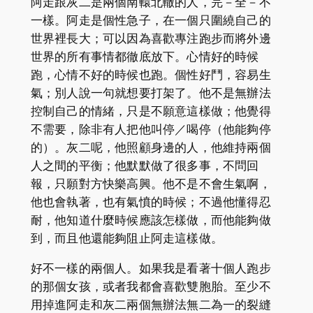
阿走跟灰二是兩個南轅北轍的人，完－全－不
一樣。阿走是個性急子，在一個只圍繞自己的
世界裡長大；可以因為喜歡專注跑步而將外邊
世界的所有事情都徹底放下。心情好的時候
跑，心情不好的時候也跑。個性好鬥，容易生
氣；別人說一句就想要打架了。他不是無辦法
控制自己的情緒，只是不願意這樣做；他覺得
不需要，除非有人把他叫停／喝停（他能夠停
的）。灰二呢，他照顧身邊的人，他維持兩個
人之間的平衡；他默默做了很多事，不問回
報，只願對方快樂高興。他不是不會生氣啊，
他也會執著，也有氣憤的時候；不過他懂得忍
耐，他知道什麼時候應該怎樣做，而他能夠做
到，而且他還能夠阻止阿走這樣做。
好不一樣的兩個人。如果我是看著十個人跑步
的那個女孩，或者我都會喜歡雙胞胎。至少不
用掉進阿走和灰二兩個無辦法無二為一的裂縫