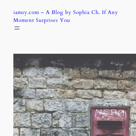
Skip
iamsy.com – A Blog by Sophia Ch. If Any
to
Moment Surprises You
content