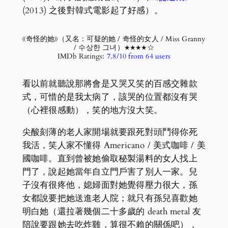
(2013) 之後對韓式電影起了好感）。
《奇怪的她》（又名：可疑的她 / 奇怪的女人 / Miss Granny
/ 수상한 그녀）★★★★☆
IMDb Ratings:
7.8/10 from 64 users
看以前就聽說那將會是又哭又笑的百感交雜款
式，可惜的是我太病了，該哭的位置都沒有哭
（心裡很感動），笑的地方沒大笑。
尖酸刻薄的老人家開場就要跟死對頭鬥得你死
我活，笑人家不懂得 Americano / 美式咖啡 / 美
國咖啡。直到曾被她偷取秘製湯料的女人找上
門了，說起她當年自立門戶害了別人一家。兒
子沒有很疼他，媳婦面對她覺得壓力很大，孫
女都說要把她送進老人院；就只有孫兒喜歡她
明白她（還拉著幾個二十多歲的 death metal 友
陪說要跟她去吃炸雞，算很不賴的關係吧），