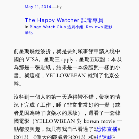
—
May 11, 2014
by
The Happy Watcher 試毒專員
in
Binge-Watch Club 追劇小組
, 
Reviews 觀影
筆記
前星期幾經波折，就是要到領事館申請入境中
國的 VISA。星期三 apply，星期五取證；本以
為那是一張貼紙，結果是一本像護照一樣的小
書。就這樣，YELLOWBEAN 就到了北京公
幹。
沒料到一個人的第一天過得蠻不錯，帶病的情
況下完成了工作，睡了非常非常好的一覺（或
者是因為轉了咳藥水的原故），還看了一套韓
國電影（YELLOWBEAN 對 korean movie 一
點都沒興趣，就只有我自己看過了《
恐怖直播
》
(2013)、《偉大的隱藏者》(2013) 和《
捉迷藏
》