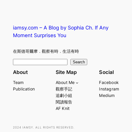
iamsy.com – A Blog by Sophia Ch. If Any
Moment Surprises You
在斯德哥爾摩．觀察有時．生活有時
S
Search
e
About
Site Map
Social
a
Team
About Me
Facebook
r
Publication
觀察手記
Instagram
c
追劇小組
Medium
h
閱讀報告
AF Knit
2024 IAMSY. ALL RIGHTS RESERVED.