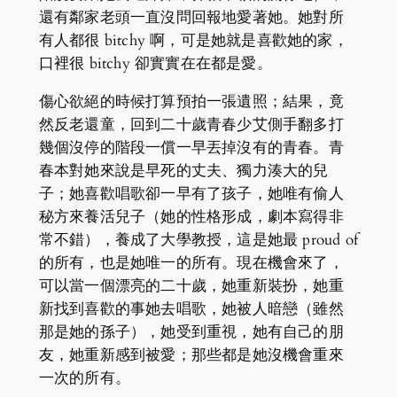
還有鄰家老頭一直沒問回報地愛著她。她對所
有人都很 bitchy 啊，可是她就是喜歡她的家，
口裡很 bitchy 卻實實在在都是愛。
傷心欲絕的時候打算預拍一張遺照；結果，竟
然反老還童，回到二十歲青春少艾側手翻多打
幾個沒停的階段一償一早丟掉沒有的青春。青
春本對她來說是早死的丈夫、獨力湊大的兒
子；她喜歡唱歌卻一早有了孩子，她唯有偷人
秘方來養活兒子（她的性格形成，劇本寫得非
常不錯），養成了大學教授，這是她最 proud of
的所有，也是她唯一的所有。現在機會來了，
可以當一個漂亮的二十歲，她重新裝扮，她重
新找到喜歡的事她去唱歌，她被人暗戀（雖然
那是她的孫子），她受到重視，她有自己的朋
友，她重新感到被愛；那些都是她沒機會重來
一次的所有。