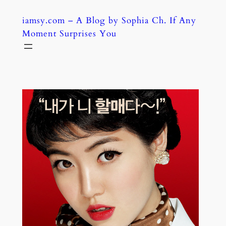
Skip
iamsy.com – A Blog by Sophia Ch. If Any
to
Moment Surprises You
content