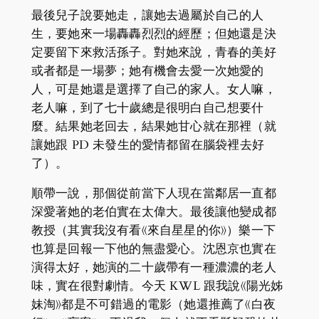
最後兒子說要她走，讓她去過屬於自己的人
生，要她來一場轟轟烈烈的經歷；但她還是決
定要留下來救活孫子。對她來說，青春的美好
或者都是一場夢；她有機會去愛一次她愛的
人，可是她還是選擇了自己的家人。女人嘛，
老人嘛，到了七十歲總是很明白自己想要什
麼。結果她老回去，結果她甘心就在那裡（就
讓她跟 PD 未發生的愛情都留在腦袋裡去好
了）。
順帶一說，那個從前當下人現在當鄰居一直都
深愛著她的老伯實在太偉大。最後讓他變成都
教授（其實我沒有看《來自星星的你》）樂一下
也算是回報一下他的無盡愛心。沈恩京也實在
演得太好，她演的二十歲帶有一種濃濃的老人
味，實在很對劇情。今天 KWL 跟我說《陽光姊
妹淘》都是不可錯過的電影（她還推薦了《白夜