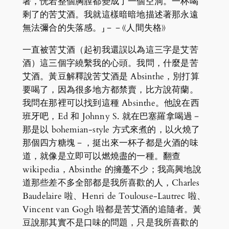
著，恍若整個胸膛都變成了一個空洞。一杯喝
剩了的苦艾酒。我就這樣暗暗地描述著那永遠
無法彌合的失落感。」－－《人間失格》
一直被苦艾酒（起初我還誤以為這三字是艾苦
酒）這三個字繞繫我的心頭。我問，什麼是苦
艾酒。黃豆解釋說苦艾酒是 Absinthe，別打算
要喝了，因為很多地方都禁賣，比方說荷蘭。
我問在那裡可以找到這種 Absinthe。他說在西
班牙吧，Ed 和 Johnny S. 就在巴塞羅拿喝過－
那是以 bohemian-style 方式來煮的，以火燒了
那個四方糖塊－，挺出來一杯子都是火酒的味
道，就像是立即可以燃燒盡的一種。翻查
wikipedia，Absinthe 的擁躉不少；我高興地說
道那些差不多全部都是我所喜歡的人，Charles
Baudelaire 啦、Henri de Toulouse-Lautrec 啦、
Vincent van Gogh 啦都是苦艾酒的追隨者。黃
豆說那其實不是口味的問題，只是我所喜歡的