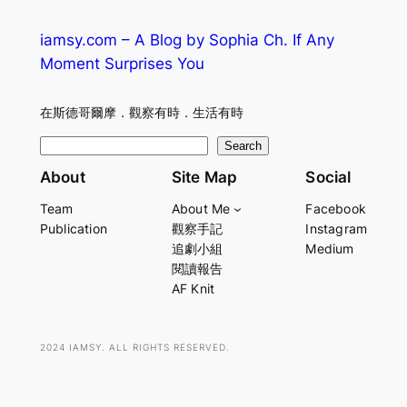
iamsy.com – A Blog by Sophia Ch. If Any
Moment Surprises You
在斯德哥爾摩．觀察有時．生活有時
S
Search
e
About
Site Map
Social
a
Team
About Me
Facebook
r
Publication
觀察手記
Instagram
c
追劇小組
Medium
h
閱讀報告
AF Knit
2024 IAMSY. ALL RIGHTS RESERVED.