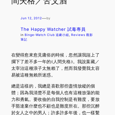
間失格／苦艾酒
—
Jun 12, 2012
by
The Happy Watcher 試毒專員
in
Binge-Watch Club 追劇小組
, 
Reviews 觀影
筆記
在變得愈來愈見庸俗的時候，忽然讓我踫上了
擱下了差不多一年的《人間失格》。我說葉藏／
太宰治這種浪子太無賴了，然而我發覺我太容
易被這種無賴所迷惑。
總是這樣的，我總是喜歡那些盡情放縱的個
體；因為我清楚不是每個人也有這種放蕩的能
力和勇氣。要收儉的自我控制是有難度，要放
手豁達棄什麼也不顧也是難度所在。那些沉醉
於女人之中的男人；許多許多年後，也一樣繫