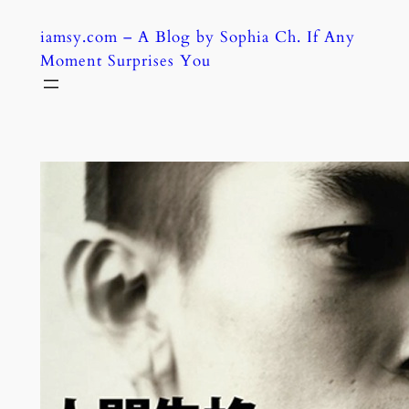
Skip
iamsy.com – A Blog by Sophia Ch. If Any
to
Moment Surprises You
content