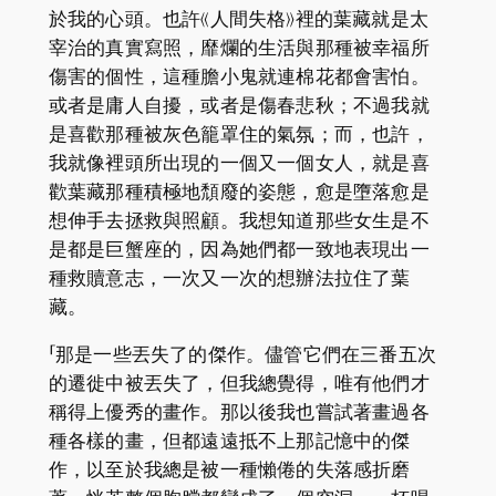
於我的心頭。也許《人間失格》裡的葉藏就是太
宰治的真實寫照，靡爛的生活與那種被幸福所
傷害的個性，這種膽小鬼就連棉花都會害怕。
或者是庸人自擾，或者是傷春悲秋；不過我就
是喜歡那種被灰色籠罩住的氣氛；而，也許，
我就像裡頭所出現的一個又一個女人，就是喜
歡葉藏那種積極地頹廢的姿態，愈是墮落愈是
想伸手去拯救與照顧。我想知道那些女生是不
是都是巨蟹座的，因為她們都一致地表現出一
種救贖意志，一次又一次的想辦法拉住了葉
藏。
「那是一些丟失了的傑作。儘管它們在三番五次
的遷徙中被丟失了，但我總覺得，唯有他們才
稱得上優秀的畫作。那以後我也嘗試著畫過各
種各樣的畫，但都遠遠抵不上那記憶中的傑
作，以至於我總是被一種懶倦的失落感折磨