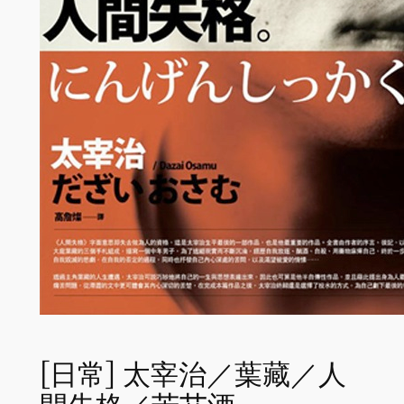
[日常] 太宰治／葉藏／人