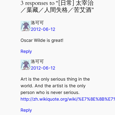
3 responses to “[日常] 太宰治
／葉藏／人間失格／苦艾酒”
洛可可
2012-06-12
Oscar Wilde is great!
Reply
洛可可
2012-06-12
Art is the only serious thing in the
world. And the artist is the only
person who is never serious.
http://zh.wikiquote.org/wiki/%E7%8E%8B
Reply